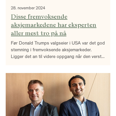
28. november 2024
Disse fremvoksende
aksjemarkedene har eksperten
aller mest tro på nå
Før Donald Trumps valgseier i USA var det god
stemning i fremvoksende aksjemarkeder.
Ligger det an til videre oppgang når den verste
usikkerheten har lagt seg? – Flere av
markedene byr nå på attraktive
investeringsmuligheter, sier forvalter.