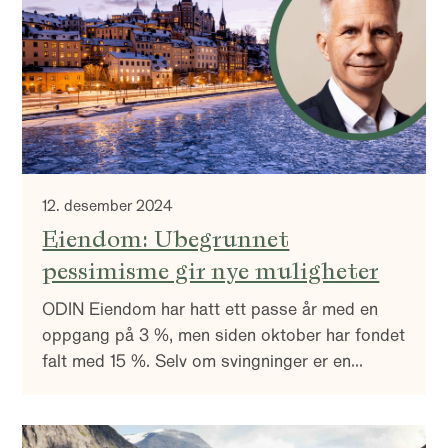
12. desember 2024
Eiendom: Ubegrunnet
pessimisme gir nye muligheter
ODIN Eiendom har hatt ett passe år med en
oppgang på 3 %, men siden oktober har fondet
falt med 15 %. Selv om svingninger er en
naturlig del av markedet, vurderer vi at denne
nedgangen ikke har rot i fundamentale forhold i
sektoren. Tvert imot ser vi flere tegn på at