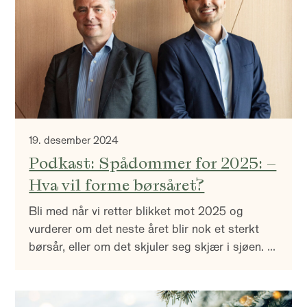
19. desember 2024
Podkast: Spådommer for 2025: –
Hva vil forme børsåret?
Bli med når vi retter blikket mot 2025 og
vurderer om det neste året blir nok et sterkt
børsår, eller om det skjuler seg skjær i sjøen. Vi
ser også tilbake på 2024s største
overraskelser, det som gikk som forventet, og
spørsmålene vi fortsatt sitter igjen med.