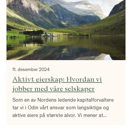
forutsetningene for eiendomssektoren har
styrket seg betydelig den siste tiden.
11. desember 2024
Aktivt eierskap: Hvordan vi
jobber med våre selskaper
Som en av Nordens ledende kapitalforvaltere
tar vi i Odin vårt ansvar som langsiktige og
aktive eiere på største alvor. Vi mener at
selskaper som integrerer samfunnsansvar,
miljøhensyn og etiske prinsipper i sin