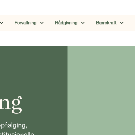
Forvaltning
Rådgivning
Bærekraft
ng
ppfølging,
titusjonelle