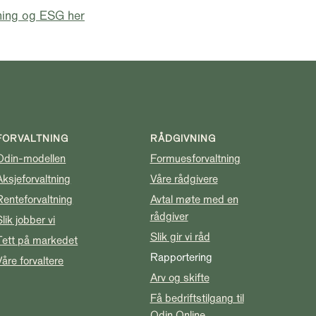
ning og ESG her
FORVALTNING
RÅDGIVNING
Odin-modellen
Formuesforvaltning
Aksjeforvaltning
Våre rådgivere
Renteforvaltning
Avtal møte med en
rådgiver
Slik jobber vi
Slik gir vi råd
Tett på markedet
Rapportering
Våre forvaltere
Arv og skifte
Få bedriftstilgang til
Odin Online