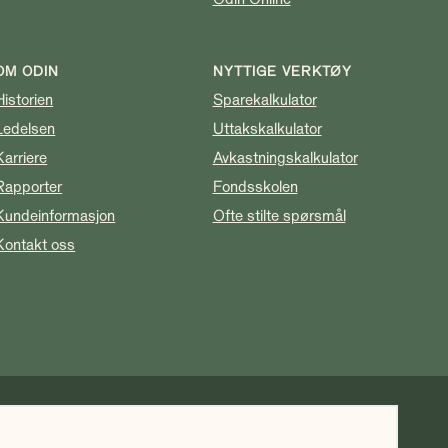
OM ODIN
NYTTIGE VERKTØY
Historien
Sparekalkulator
Ledelsen
Uttakskalkulator
Karriere
Avkastningskalkulator
Rapporter
Fondsskolen
Kundeinformasjon
Ofte stilte spørsmål
Kontakt oss
k avkastning ikke er noen garanti for fremtidig