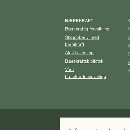
BÆREKRAFT
Bærekraftig forvaltning
Slik jobber vi med
bærekraft
Aktivt eierskap
Bærekraftsbibliotek
Våre
bærekraftsansvarlige
Vi gjør oppmerksom på at historis