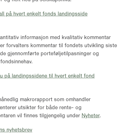
ll på hvert enkelt fonds landingsside
ntitativ informasjon med kvalitativ kommentar
 er forvalters kommentar til fondets utvikling siste
e gjennomførte porteføljetilpasninger og
 fondsinnehav.
på landingssidene til hvert enkelt fond
n månedlig makrorapport som omhandler
nterer utsikter for både rente- og
ren vil finnes tilgjengelig under
Nyheter
.
ns nyhetsbrev