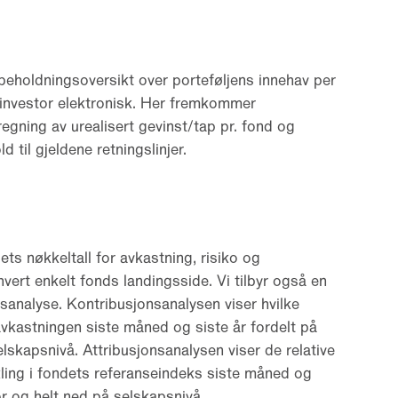
beholdningsoversikt over porteføljens innehav per
investor elektronisk. Her fremkommer
egning av urealisert gevinst/tap pr. fond og
d til gjeldene retningslinjer.
s nøkkeltall for avkastning, risiko og
ert enkelt fonds landingsside. Vi tilbyr også en
sanalyse. Kontribusjonsanalysen viser hvilke
vkastningen siste måned og siste år fordelt på
elskapsnivå. Attribusjonsanalysen viser de relative
vikling i fondets referanseindeks siste måned og
or og helt ned på selskapsnivå.