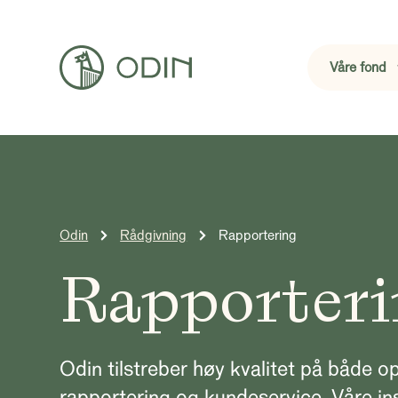
Våre fond
Odin
Rådgivning
Rapportering
Rapporteri
Odin tilstreber høy kvalitet på både o
rapportering og kundeservice. Våre ins