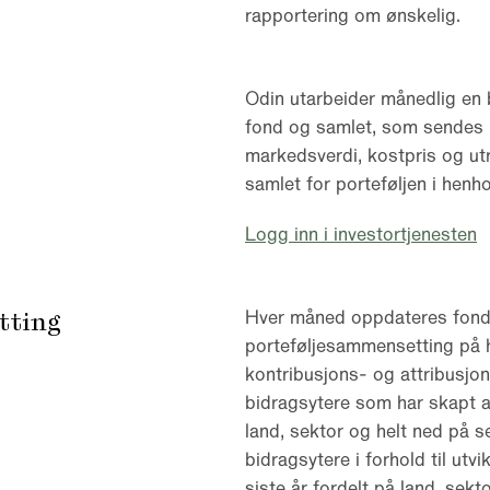
rapportering om ønskelig.
Odin utarbeider månedlig en 
fond og samlet, som sendes 
markedsverdi, kostpris og utr
samlet for porteføljen i henhol
Logg inn i investortjenesten
tting
Hver måned oppdateres fondet
porteføljesammensetting på hv
kontribusjons- og attribusjon
bidragsytere som har skapt a
land, sektor og helt ned på s
bidragsytere i forhold til ut
siste år fordelt på land, sekt