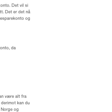
nto. Det vil si
t. Det er det nå
sjesparekonto og
onto, da
an være alt fra
o derimot kan du
i Norge og