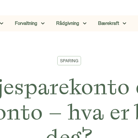
Forvaltning
Rådgivning
Bærekraft
SPARING
jesparekonto e
nto – hva er 
deg?