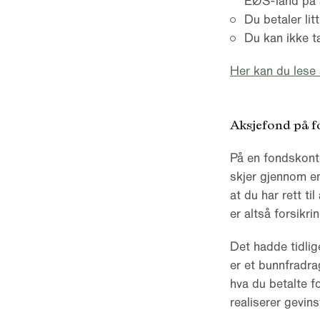
EØS-land på 
Du betaler lit
Du kan ikke t
Her kan du lese 
Aksjefond på f
På en fondskonto
skjer gjennom e
at du har rett t
er altså forsikr
Det hadde tidli
er et bunnfradrag
hva du betalte f
realiserer gevins