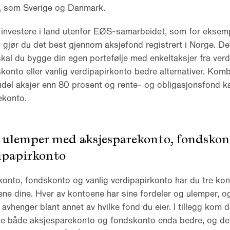
, som Sverige og Danmark.
investere i land utenfor EØS-samarbeidet, som for eksem
gjør du det best gjennom aksjefond registrert i Norge. Det
al du bygge din egen portefølje med enkeltaksjer fra verd
konto eller vanlig verdipapirkonto bedre alternativer. Kom
del aksjer enn 80 prosent og rente- og obligasjonsfond ka
ekonto.
g ulemper med aksjesparekonto, fondskon
dipapirkonto
nto, fondskonto og vanlig verdipapirkonto har du tre kont
ne dine. Hver av kontoene har sine fordeler og ulemper, o
avhenger blant annet av hvilke fond du eier. I tillegg kom d
de både aksjesparekonto og fondskonto enda bedre, og det 