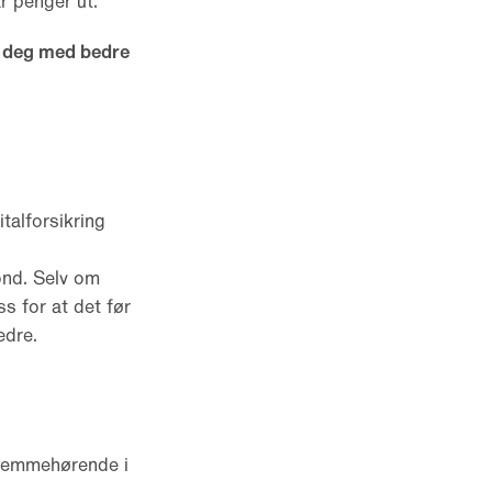
r penger ut.
e deg med bedre
talforsikring
ond. Selv om
ss for at det før
edre.
hjemmehørende i