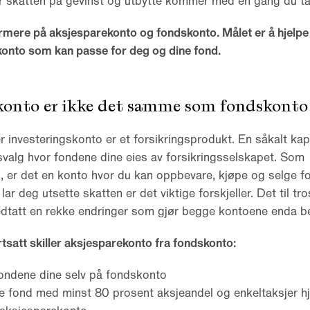
r skatten på gevinst og utbytte kommer med en gang du ta
ærmere på aksjesparekonto og fondskonto. Målet er å hjelp
 konto som kan passe for deg og dine fond.
konto er ikke det samme som fondskonto
r investeringskonto er et forsikringsprodukt. En såkalt kapi
valg hvor fondene dine eies av forsikringsselskapet. Som
, er det en konto hvor du kan oppbevare, kjøpe og selge f
r deg utsette skatten er det viktige forskjeller. Det til tro
vedtatt en rekke endringer som gjør begge kontoene enda b
rtsatt skiller aksjesparekonto fra fondskonto:
fondene dine selv på fondskonto
e fond med minst 80 prosent aksjeandel og enkeltaksjer 