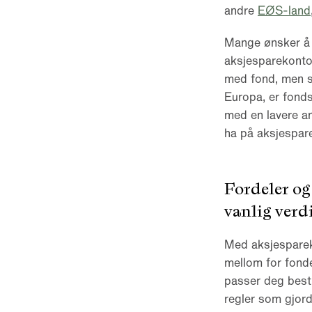
andre
EØS-land
Mange ønsker å 
aksjesparekonto 
med fond, men sk
Europa, er fonds
med en lavere an
ha på aksjespar
Fordeler o
vanlig ver
Med aksjespareko
mellom for fonde
passer deg best 
regler som gjor