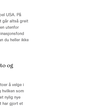
pel USA. På
 går altså greit
en utenfor
binasjonsfond
n du heller ikke
to og
oer å velge i
g hvilken som
et nylig nye
har gjort et