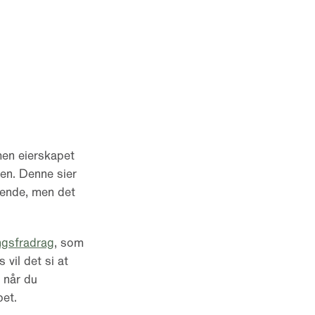
men eierskapet
en. Denne sier
ående, men det
ngsfradrag
, som
 vil det si at
 når du
pet.