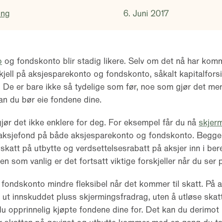
ing
6. Juni 2017
o
og fondskonto blir stadig likere. Selv om det nå har komm
skjell på aksjesparekonto og fondskonto, såkalt kapitalfors
. De er bare ikke så tydelige som før, noe som gjør det me
an du bør eie fondene dine.
jør det ikke enklere for deg. For eksempel får du nå
skjer
 aksjefond på både aksjesparekonto og fondskonto. Begge
skatt på utbytte og verdsettelsesrabatt på aksjer inn i be
n som vanlig er det fortsatt viktige forskjeller når du ser 
fondskonto mindre fleksibel når det kommer til skatt. På
 ut innskuddet pluss skjermingsfradrag, uten å utløse skatt
 du opprinnelig kjøpte fondene dine for. Det kan du derimot