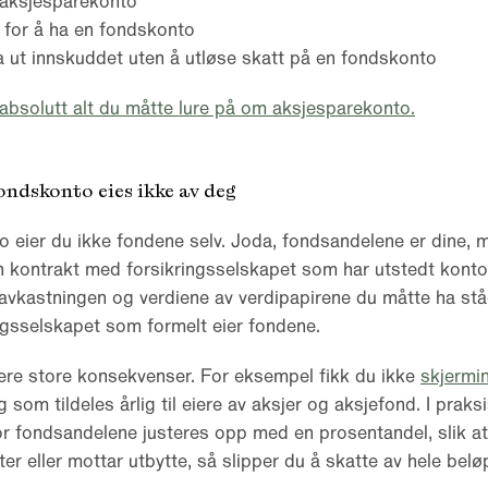
aksjesparekonto
t for å ha en fondskonto
a ut innskuddet uten å utløse skatt på en fondskonto
absolutt alt du måtte lure på om aksjesparekonto.
ondskonto eies ikke av deg
 eier du ikke fondene selv. Joda, fondsandelene er dine, 
n kontrakt med forsikringsselskapet som har utstedt konto
il avkastningen og verdiene av verdipapirene du måtte ha st
ingsselskapet som formelt eier fondene.
gere store konsekvenser. For eksempel fikk du ikke
skjermi
 som tildeles årlig til eiere av aksjer og aksjefond. I praksis
or fondsandelene justeres opp med en prosentandel, slik at
ter eller mottar utbytte, så slipper du å skatte av hele belø