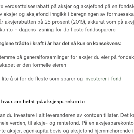
kke verdsettelsesrabatt på aksjer og aksjefond på en fondsko
av aksjer og aksjefond inngikk i beregningen av formuesskat
får aksjerabatten på 25 prosent (2019), akkurat som på ak
rkonto – dagens løsning for de fleste fondssparere.
eglene trådte i kraft i år har det nå kun en konsekvens:
temme på generalforsamlinger for aksjer du eier på fondsk
lskapet er den formelle eieren
s lite å si for de fleste som sparer og
investerer i fond
.
 hva som helst på aksjesparekonto
n du investere i alt leverandøren av kontoen tillater. Det k
 hele verden, til aksje- og rentefond. På en aksjesparekont
rte aksjer, egenkapitalbevis og aksjefond hjemmehørende 