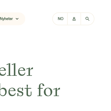
Nyheter
NO
ller
best for