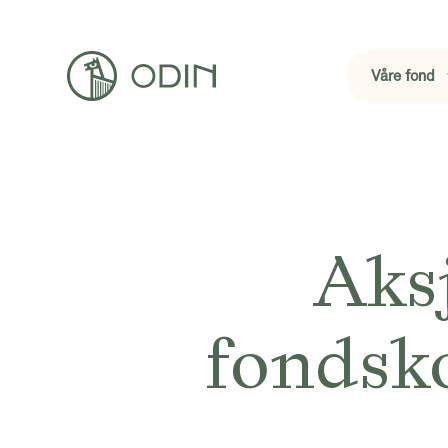
Våre fond
Aks
fondsko