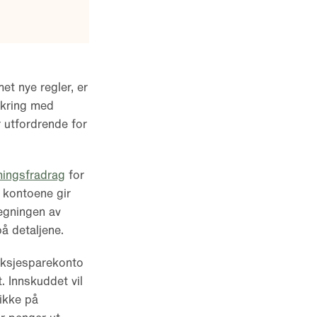
et nye regler, er
ikring med
r utfordrende for
mingsfradrag
for
 kontoene gir
regningen av
på detaljene.
 aksjesparekonto
. Innskuddet vil
 ikke på