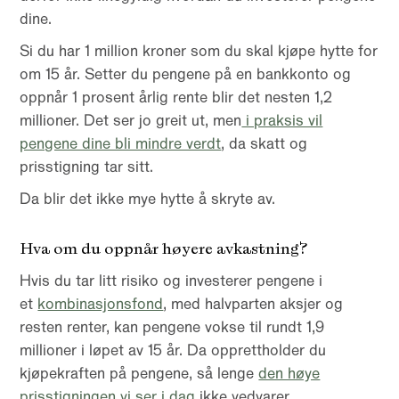
dine.
Si du har 1 million kroner som du skal kjøpe hytte for
om 15 år. Setter du pengene på en bankkonto og
oppnår 1 prosent årlig rente blir det nesten 1,2
millioner. Det ser jo greit ut, men
i praksis vil
pengene dine bli mindre verdt
, da skatt og
prisstigning tar sitt.
Da blir det ikke mye hytte å skryte av.
Hva om du oppnår høyere avkastning?
Hvis du tar litt risiko og investerer pengene i
et
kombinasjonsfond
, med halvparten aksjer og
resten renter, kan pengene vokse til rundt 1,9
millioner i løpet av 15 år. Da opprettholder du
kjøpekraften på pengene, så lenge
den høye
prisstigningen vi ser i dag
ikke vedvarer.