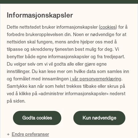
Informasjonskapsler
Vi gjør oppmerksom på at historisk avkastning ikke er noen
Dette nettstedet bruker informasjonskapsler (
cookies
) for å
garanti for fremtidig avkastning. Fremtidig avkastning vil
forbedre brukeropplevelsen din. Noen er nødvendige for at
blant annet avhenge av markedsutviklingen, forvalters
nettsiden skal fungere, mens andre hjelper oss med å
dyktighet, fondets risiko samt kostnader ved forvaltning.
tilpasse og skreddersy tjenesten best mulig for deg. Vi
Avkastningen kan bli negativ som følge av kurstap.
benytter både egne informasjonskapsler og fra tredjepart.
Avkastningen er fratrukket årlig forvaltningshonorar.
Du velger selv om vi vil godta alle eller gjøre egne
Avkastning utover 12 måneder er annualisert. Tallene er
innstillinger. Du kan lese mer om hvilke data som samles inn
oppgitt i NOK.
og formålet med innsamlingen
i vår personvernerklæring
.
Samtykke kan når som helst trekkes tilbake eller skrus på
Sammenlign våre priser med andre selskaper på
ved å klikke på «administrer informasjonskapsler» nederst
Finansportalen.no
på siden.
Innholdet på denne siden er markedsføring
Godta cookies
Kun nødvendige
Endre preferanser
Administrer informasjonskapsler
Personvern