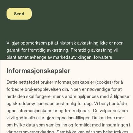
Vi gjør oppmerksom på at historisk avkastning ikke er noen
garanti for fremtidig avkastning. Fremtidig avkastning vil
blant annet avhenge av markedsutviklingen, forvalters
dyktighet, fondets risiko samt kostnader ved forvaltning.
Informasjonskapsler
Avkastningen kan bli negativ som følge av kurstap.
Avkastningen er fratrukket årlig forvaltningshonorar.
Dette nettstedet bruker informasjonskapsler (
cookies
) for å
Avkastning utover 12 måneder er annualisert. Tallene er
forbedre brukeropplevelsen din. Noen er nødvendige for at
oppgitt i NOK.
nettsiden skal fungere, mens andre hjelper oss med å tilpasse
Sammenlign våre priser med andre selskaper på
og skreddersy tjenesten best mulig for deg. Vi benytter både
Finansportalen.no
egne informasjonskapsler og fra tredjepart. Du velger selv om
vi vil godta alle eller gjøre egne innstillinger. Du kan lese mer
om hvilke data som samles inn og formålet med innsamlingen
i
Innholdet på denne siden er markedsføring
vår personvernerklæring
. Samtykke kan når som helst trekkes