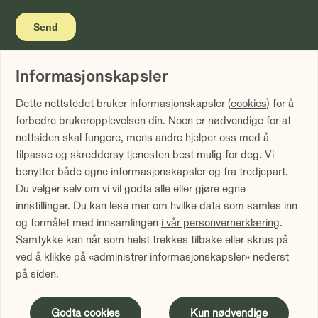
Informasjonskapsler
Vi gjør oppmerksom på at historisk avkastning ikke er noen
Dette nettstedet bruker informasjonskapsler (
cookies
) for å
garanti for fremtidig avkastning. Fremtidig avkastning vil
forbedre brukeropplevelsen din. Noen er nødvendige for at
blant annet avhenge av markedsutviklingen, forvalters
nettsiden skal fungere, mens andre hjelper oss med å
dyktighet, fondets risiko samt kostnader ved forvaltning.
tilpasse og skreddersy tjenesten best mulig for deg. Vi
Avkastningen kan bli negativ som følge av kurstap.
benytter både egne informasjonskapsler og fra tredjepart.
Avkastningen er fratrukket årlig forvaltningshonorar.
Du velger selv om vi vil godta alle eller gjøre egne
Avkastning utover 12 måneder er annualisert. Tallene er
innstillinger. Du kan lese mer om hvilke data som samles inn
oppgitt i NOK.
og formålet med innsamlingen
i vår personvernerklæring
.
Samtykke kan når som helst trekkes tilbake eller skrus på
Sammenlign våre priser med andre selskaper på
ved å klikke på «administrer informasjonskapsler» nederst
Finansportalen.no
på siden.
Innholdet på denne siden er markedsføring
Godta cookies
Kun nødvendige