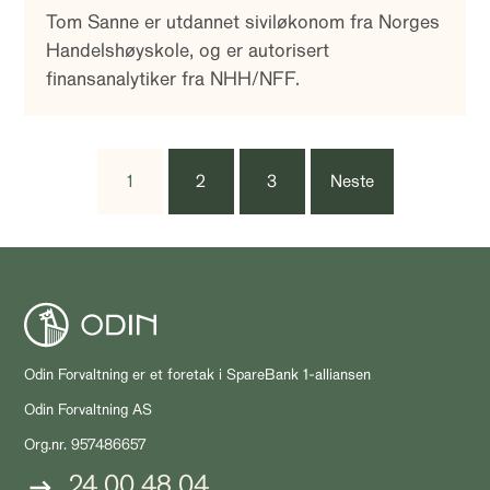
Tom Sanne er utdannet siviløkonom fra Norges
Handelshøyskole, og er autorisert
finansanalytiker fra NHH/NFF.
1
2
3
Neste
Odin Forvaltning er et foretak i SpareBank 1-alliansen
Odin Forvaltning AS
Org.nr. 957486657
24 00 48 04