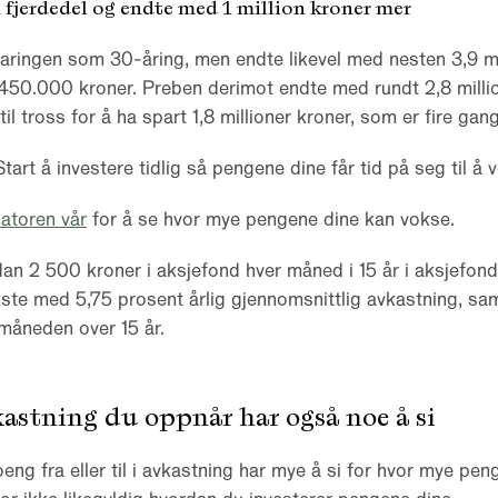
n fjerdedel og endte med 1 million kroner mer
aringen som 30-åring, men endte likevel med nesten 3,9 mi
 450.000 kroner. Preben derimot endte med rundt 2,8 millio
 til tross for å ha spart 1,8 millioner kroner, som er fire gan
tart å investere tidlig så pengene dine får tid på seg til å 
atoren vår
for å se hvor mye pengene dine kan vokse.
an 2 500 kroner i aksjefond hver måned i 15 år i aksjefond,
okste med 5,75 prosent årlig gjennomsnittlig avkastning, 
måneden over 15 år.
astning du oppnår har også noe å si
eng fra eller til i avkastning har mye å si for hvor mye pen