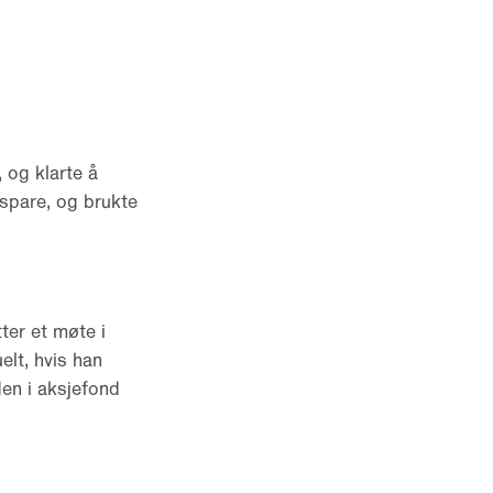
 og klarte å
å spare, og brukte
tter et møte i
elt, hvis han
en i aksjefond