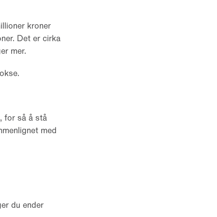
llioner kroner
ner. Det er cirka
ger mer.
vokse.
 for så å stå
sammenlignet med
ger du ender