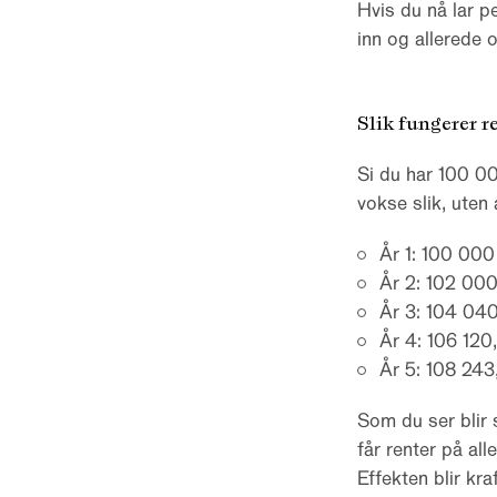
Hvis du nå lar p
inn og allerede 
Slik fungerer r
Si du har 100 00
vokse slik, uten 
År 1: 100 000
År 2: 102 000
År 3: 104 040
År 4: 106 120
År 5: 108 243
Som du ser blir 
får renter på al
Effekten blir kr