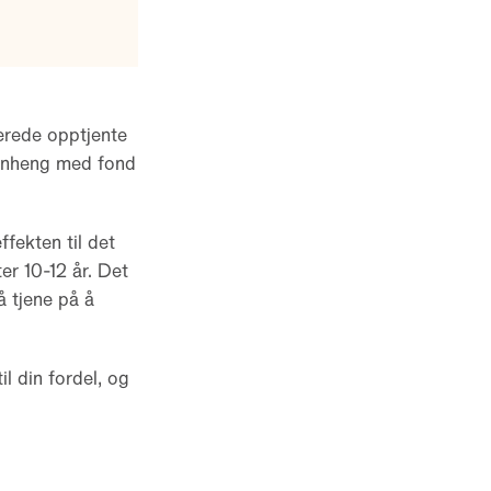
lerede opptjente
menheng med fond
fekten til det
er 10-12 år. Det
å tjene på å
l din fordel, og