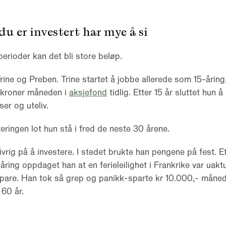
du er investert har mye å si
perioder kan det bli store beløp.
Trine og Preben. Trine startet å jobbe allerede som 15-åring,
 kroner måneden i
aksjefond
tidlig. Etter 15 år sluttet hun 
ser og uteliv.
ringen lot hun stå i fred de neste 30 årene.
ivrig på å investere. I stedet brukte han pengene på fest. E
ing oppdaget han at en ferieleilighet i Frankrike var uaktu
spare. Han tok så grep og panikk-sparte kr 10.000,- måned
 60 år.