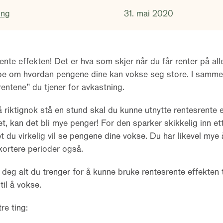
ing
31. mai 2020
rente effekten! Det er hva som skjer når du får renter på al
 noe om hvordan pengene dine kan vokse seg store. I sam
“rentene” du tjener for avkastning.
riktignok stå en stund skal du kunne utnytte rentesrente ef
et, kan det bli mye penger! For den sparker skikkelig inn ett
et du virkelig vil se pengene dine vokse. Du har likevel mye 
 kortere perioder også.
 deg alt du trenger for å kunne bruke rentesrente effekten ti
til å vokse.
re ting: