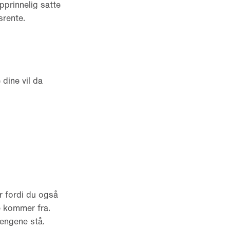
pprinnelig satte
srente.
 dine vil da
r fordi du også
e kommer fra.
pengene stå.