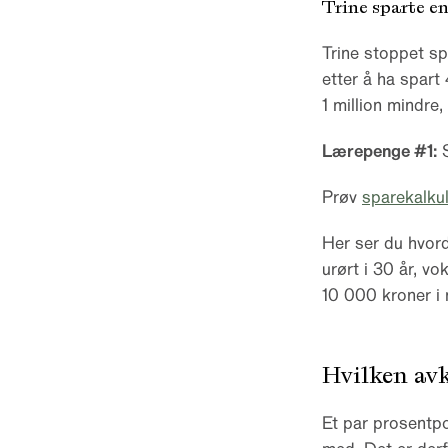
Trine sparte e
Trine stoppet sp
etter å ha spart
1 million mindre,
Lærepenge #1:
S
Prøv
sparekalkul
Her ser du hvord
urørt i 30 år, v
10 000 kroner i 
Hvilken avk
Et par prosentpo