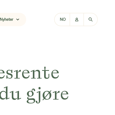
Nyheter
NO
tesrente
 du gjøre