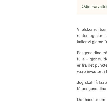
Odin Forvaltn
Vi elsker rentes
renter, og sier
kaller vi gjerne 
Pengene dine må 
fulle – gjør du d
er fra det punkt
være investert i
Jeg skal nå lære
få pengene dine 
Det handler om t