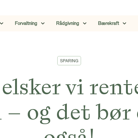
Forvaltning
Rådgivning
Bærekraft
SPARING
elsker vi ren
 – og det bør
også!