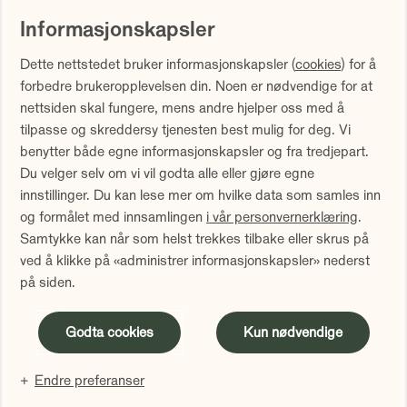
Informasjonskapsler
Vi gjør oppmerksom på at historisk avkastning ikke er noen
Dette nettstedet bruker informasjonskapsler (
cookies
) for å
garanti for fremtidig avkastning. Fremtidig avkastning vil
forbedre brukeropplevelsen din. Noen er nødvendige for at
blant annet avhenge av markedsutviklingen, forvalters
nettsiden skal fungere, mens andre hjelper oss med å
dyktighet, fondets risiko samt kostnader ved forvaltning.
tilpasse og skreddersy tjenesten best mulig for deg. Vi
Avkastningen kan bli negativ som følge av kurstap.
benytter både egne informasjonskapsler og fra tredjepart.
Avkastningen er fratrukket årlig forvaltningshonorar.
Du velger selv om vi vil godta alle eller gjøre egne
Avkastning utover 12 måneder er annualisert. Tallene er
innstillinger. Du kan lese mer om hvilke data som samles inn
oppgitt i NOK.
og formålet med innsamlingen
i vår personvernerklæring
.
Samtykke kan når som helst trekkes tilbake eller skrus på
Sammenlign våre priser med andre selskaper på
ved å klikke på «administrer informasjonskapsler» nederst
Finansportalen.no
på siden.
Innholdet på denne siden er markedsføring
Godta cookies
Kun nødvendige
Endre preferanser
Administrer informasjonskapsler
Personvern
Facebook
LinkedIn
Instagram