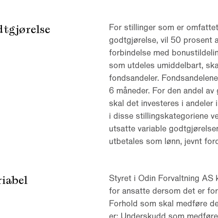
dtgjørelse
For stillinger som er omfatte
godtgjørelse, vil 50 prosent a
forbindelse med bonustildelin
som utdeles umiddelbart, ska
fondsandeler. Fondsandelene
6 måneder. For den andel av 
skal det investeres i andeler 
i disse stillingskategoriene v
utsatte variable godtgjørelse
utbetales som lønn, jevnt ford
riabel
Styret i Odin Forvaltning AS 
for ansatte dersom det er forh
Forhold som skal medføre delv
er: Underskudd som medfører 