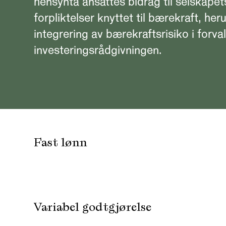
hensynta ansattes bidrag til selskape
forpliktelser knyttet til bærekraft, her
integrering av bærekraftsrisiko i forva
investeringsrådgivningen.
Fast lønn
Variabel godtgjørelse