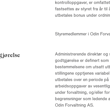
kontrolloppgaver, er omfattet
fastsettes av styret fra år ti
utbetales bonus under ordnin
Styremedlemmer i Odin Forval
gjørelse
Administrerende direktør og s
godtgjørelse er definert som
bestemmelsene om utsatt utbe
stillingene opptjenes variabe
utbetales over en periode på 
arbeidsoppgaver av vesentlig
under forvaltning, og/eller fo
begrensninger som ledende ans
Odin Forvaltning AS.