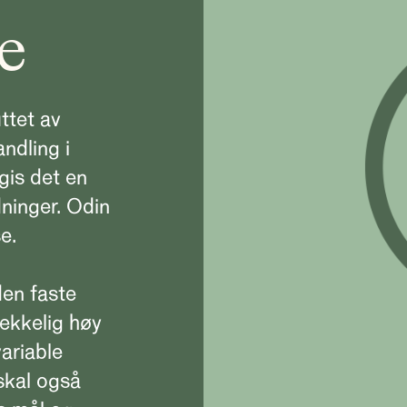
e
ttet av
ndling i
gis det en
ninger. Odin
e.
den faste
rekkelig høy
variable
skal også