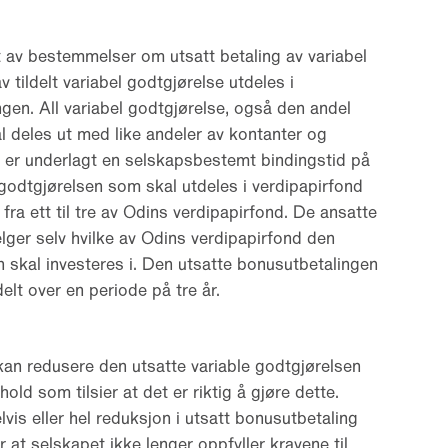
t av bestemmelser om utsatt betaling av variabel
v tildelt variabel godtgjørelse utdeles i
gen. All variabel godtgjørelse, også den andel
l deles ut med like andeler av kontanter og
 er underlagt en selskapsbestemt bindingstid på
godtgjørelsen som skal utdeles i verdipapirfond
i fra ett til tre av Odins verdipapirfond. De ansatte
elger selv hvilke av Odins verdipapirfond den
n skal investeres i. Den utsatte bonusutbetalingen
elt over en periode på tre år.
kan redusere den utsatte variable godtgjørelsen
old som tilsier at det er riktig å gjøre dette.
is eller hel reduksjon i utsatt bonusutbetaling
at selskapet ikke lenger oppfyller kravene til