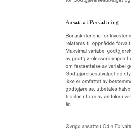
for Godtgjørelsesutvalget og 
Ansatte i Forvaltning
Bonuskriteriene for Invester
relateres til oppnådde forval
Maksimal variabel godtgjørel
av godtgjørelsesordningen fr
om fastsettelse av variabel g
Godtgjørelsesutvalget og styr
ikke er omfattet av bestemme
godtgjørelse, utbetales halv
tildeles i form av andeler i 
år.
Øvrige ansatte i Odin Forval