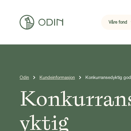
Våre fond
Odin
Kundeinformasjon
Konkurransedyktig god
Konkurran
yktig