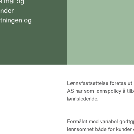
ts mål og
under
ltningen og
Lønnsfastsettelse foretas ut
AS har som lønnspolicy å til
lønnsledende.
Formålet med variabel godtgjø
lønnsomhet både for kunder og