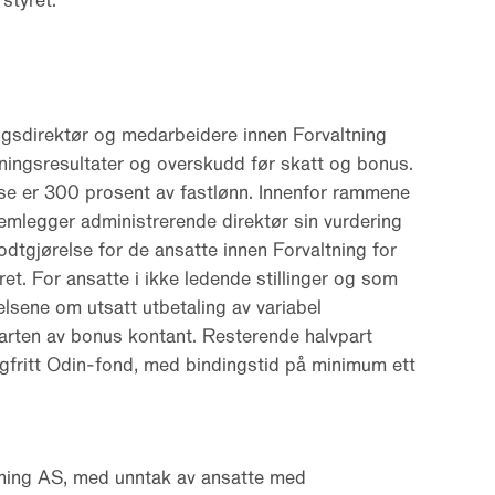
styret.
ingsdirektør og medarbeidere innen Forvaltning
tningsresultater og overskudd før skatt og bonus.
se er 300 prosent av fastlønn. Innenfor rammene
emlegger administrerende direktør sin vurdering
odtgjørelse for de ansatte innen Forvaltning for
et. For ansatte i ikke ledende stillinger og som
lsene om utsatt utbetaling av variabel
parten av bonus kontant. Resterende halvpart
valgfritt Odin-fond, med bindingstid på minimum ett
tning AS, med unntak av ansatte med