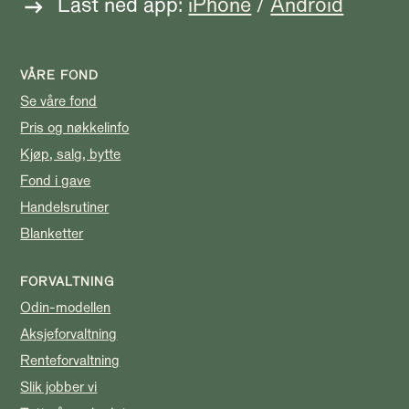
Last ned app:
iPhone
/
Android
VÅRE FOND
Se våre fond
Pris og nøkkelinfo
Kjøp, salg, bytte
Fond i gave
Handelsrutiner
Blanketter
FORVALTNING
Odin-modellen
Aksjeforvaltning
Renteforvaltning
Slik jobber vi