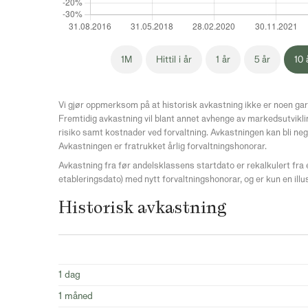
1M
Hittil i år
1 år
5 år
10 
Vi gjør oppmerksom på at historisk avkastning ikke er noen gar
Fremtidig avkastning vil blant annet avhenge av markedsutvikli
risiko samt kostnader ved forvaltning. Avkastningen kan bli neg
Avkastningen er fratrukket årlig forvaltningshonorar.
Avkastning fra før andelsklassens startdato er rekalkulert fra
etableringsdato) med nytt forvaltningshonorar, og er kun en illu
Historisk avkastning
1 dag
1 måned