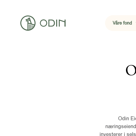
Våre fond
O
Odin Ei
næringseiend
investerer i se