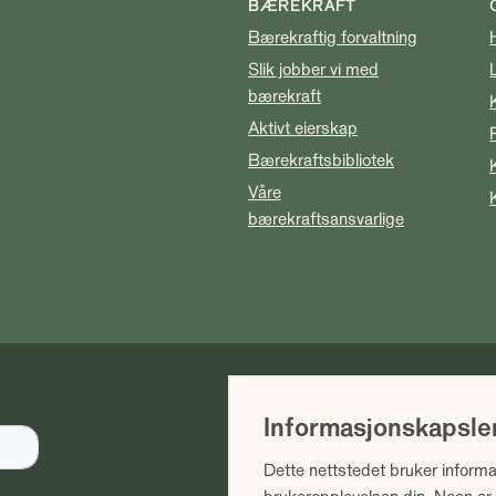
BÆREKRAFT
Bærekraftig forvaltning
Slik jobber vi med
bærekraft
Aktivt eierskap
Bærekraftsbibliotek
Våre
bærekraftsansvarlige
Vi gjør oppmerksom på at historis
Informasjonskapsle
avkastning. Fremtidig avkastning 
dyktighet, fondets risiko samt ko
Dette nettstedet bruker informa
følge av kurstap. Avkastningen er 