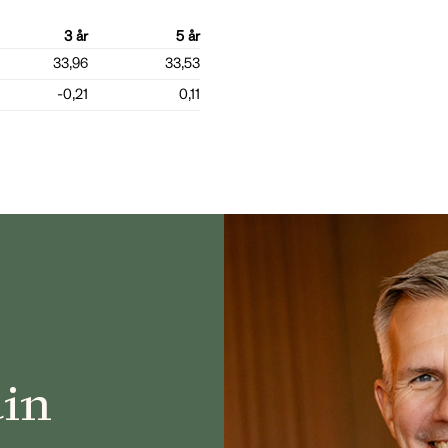
3 år
5 år
33,96
33,53
-0,21
0,11
din