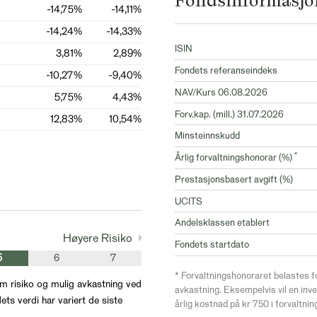
Fondsinformasjo
-14,75%
-14,11%
-14,24%
-14,33%
ISIN
3,81%
2,89%
Fondets referanseindeks
-10,27%
-9,40%
NAV/Kurs 06.08.2026
5,75%
4,43%
Forv.kap. (mill.) 31.07.2026
12,83%
10,54%
Minsteinnskudd
*
Årlig forvaltningshonorar (%)
Prestasjonsbasert avgift (%)
UCITS
Andelsklassen etablert
Høyere Risiko
Fondets startdato
5
6
7
* Forvaltningshonoraret belastes f
m risiko og mulig avkastning ved
avkastning. Eksempelvis vil en inv
ets verdi har variert de siste
årlig kostnad på kr 750 i forvaltni