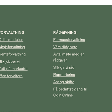
FORVALTNING
RÅDGIVNING
Odin-modellen
Formuesforvaltning
Aksjeforvaltning
Våre rådgivere
Renteforvaltning
Avtal møte med en
rådgiver
Slik jobber vi
Slik gir vi råd
Tett på markedet
Rapportering
Våre forvaltere
Arv og skifte
Få bedriftstilgang til
Odin Online