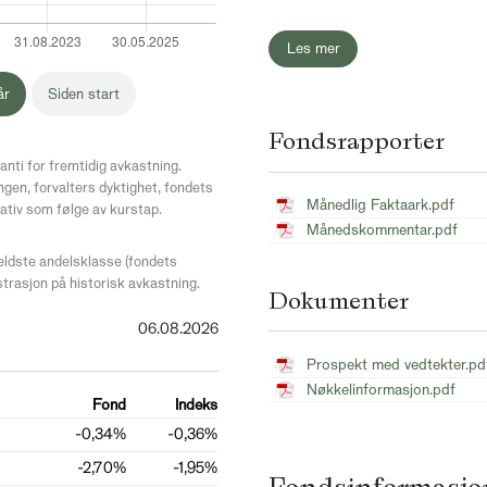
Les mer
år
Siden start
Fondsrapporter
anti for fremtidig avkastning.
ngen, forvalters dyktighet, fondets
Månedlig Faktaark.pdf
ativ som følge av kurstap.
Månedskommentar.pdf
 eldste andelsklasse (fondets
strasjon på historisk avkastning.
Dokumenter
06.08.2026
Prospekt med vedtekter.pd
Nøkkelinformasjon.pdf
Fond
Indeks
-0,34%
-0,36%
-2,70%
-1,95%