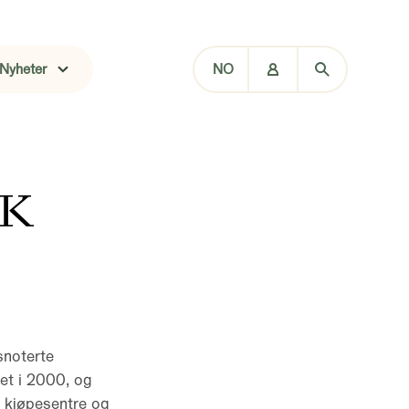
Nyheter
NO
OK
snoterte
et i 2000, og
, kjøpesentre og