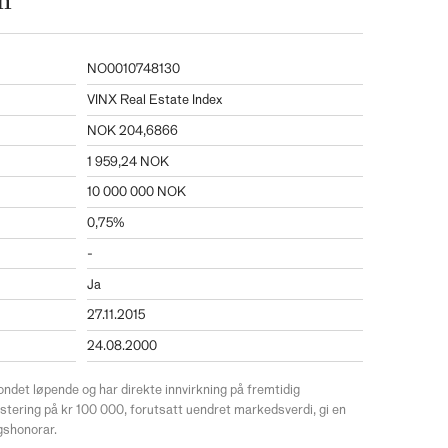
n
NO0010748130
VINX Real Estate Index
NOK 204,6866
1 959,24 NOK
10 000 000 NOK
0,75%
-
Ja
27.11.2015
24.08.2000
ondet løpende og har direkte innvirkning på fremtidig
estering på kr 100 000, forutsatt uendret markedsverdi, gi en
ngshonorar.