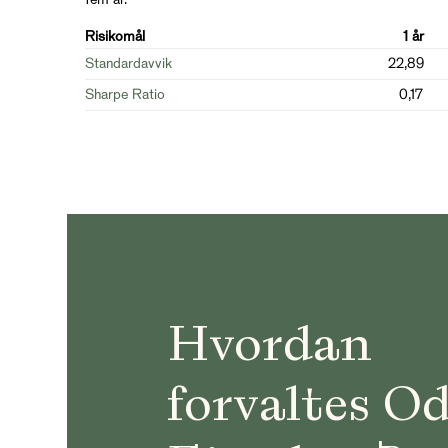
Risikomål
1 år
Standardavvik
22,89
Sharpe Ratio
0,17
Hvordan
forvaltes O