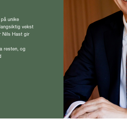
 på unike
langsiktig vekst
 Nils Hast gir
ra resten, og
d