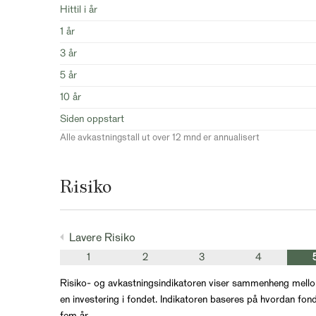
Hittil i år
1 år
3 år
5 år
10 år
Siden oppstart
Alle avkastningstall ut over 12 mnd er annualisert
Risiko
Lavere Risiko
1
2
3
4
Risiko- og avkastningsindikatoren viser sammenheng mello
en investering i fondet. Indikatoren baseres på hvordan fond
fem år.