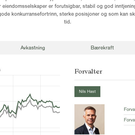
r eiendomsselskaper er forutsigbar, stabil og god inntjening
ode konkurransefortrinn, sterke posisjoner og som kan sk
tid.
Avkastning
Bærekraft
Forvalter
Nils Hast
Forva
Forva