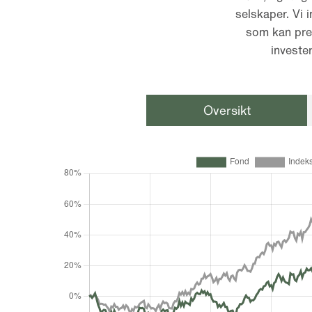
selskaper. Vi 
som kan pres
investe
Oversikt