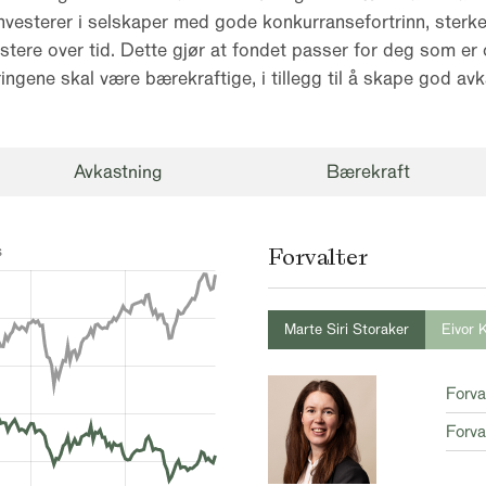
investerer i selskaper med gode konkurransefortrinn, sterk
tere over tid. Dette gjør at fondet passer for deg som er 
ringene skal være bærekraftige, i tillegg til å skape god avk
Avkastning
Bærekraft
Forvalter
Marte Siri Storaker
Eivor K
Forva
Forva