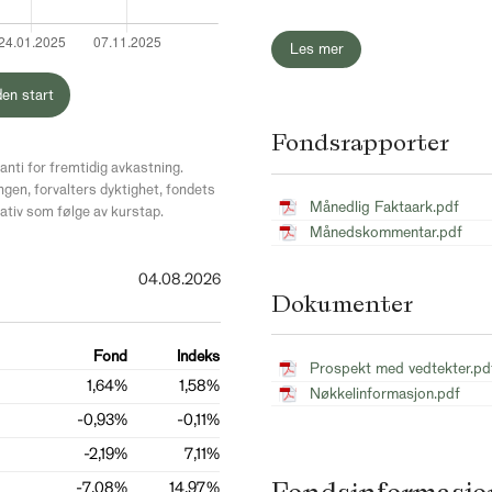
Les mer
den start
Fondsrapporter
anti for fremtidig avkastning.
ngen, forvalters dyktighet, fondets
Månedlig Faktaark.pdf
ativ som følge av kurstap.
Månedskommentar.pdf
04.08.2026
Dokumenter
Fond
Indeks
Prospekt med vedtekter.pd
1,64%
1,58%
Nøkkelinformasjon.pdf
-0,93%
-0,11%
-2,19%
7,11%
-7,08%
14,97%