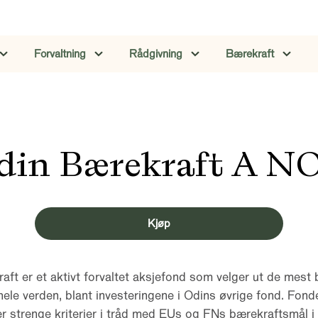
Forvaltning
Rådgivning
Bærekraft
din Bærekraft A N
Kjøp
aft er et aktivt forvaltet aksjefond som velger ut de mest 
hele verden, blant investeringene i Odins øvrige fond. Fonde
er strenge kriterier i tråd med EUs og FNs bærekraftsmål i 