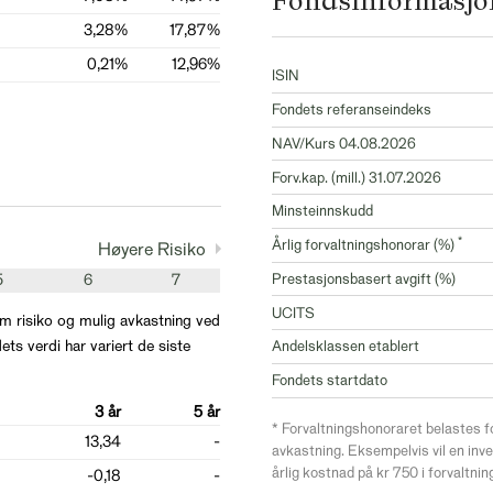
Fondsinformasjo
3,28%
17,87%
0,21%
12,96%
ISIN
Fondets referanseindeks
NAV/Kurs 04.08.2026
Forv.kap. (mill.) 31.07.2026
Minsteinnskudd
*
Årlig forvaltningshonorar (%)
Høyere Risiko
5
6
7
Prestasjonsbasert avgift (%)
UCITS
m risiko og mulig avkastning ved
ets verdi har variert de siste
Andelsklassen etablert
Fondets startdato
3 år
5 år
* Forvaltningshonoraret belastes f
13,34
-
avkastning. Eksempelvis vil en inv
årlig kostnad på kr 750 i forvaltni
-0,18
-