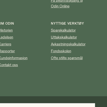
Få bedriftstilgang til
Odin Online
OM ODIN
NYTTIGE VERKTØY
Historien
Sparekalkulator
Ledelsen
Uttakskalkulator
Karriere
Avkastningskalkulator
Rapporter
Fondsskolen
Kundeinformasjon
Ofte stilte spørsmål
Kontakt oss