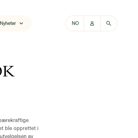
Nyheter
NO
OK
bærekraftige
t ble opprettet i
utvelgelsen av