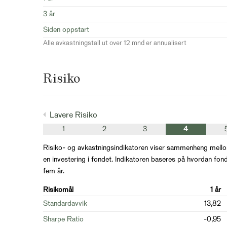
3 år
Siden oppstart
Alle avkastningstall ut over 12 mnd er annualisert
Risiko
Lavere Risiko
1
2
3
4
Risiko- og avkastningsindikatoren viser sammenheng mello
en investering i fondet. Indikatoren baseres på hvordan fond
fem år.
Risikomål
1 år
Standardavvik
13,82
Sharpe Ratio
-0,95