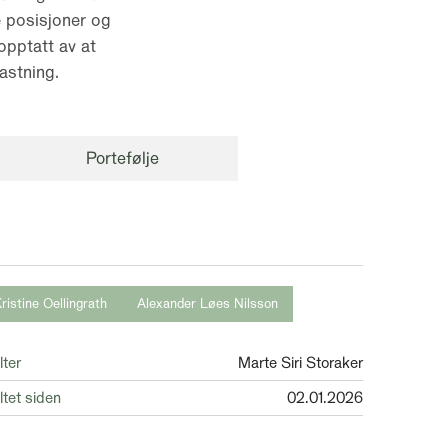
e posisjoner og
opptatt av at
astning.
Portefølje
ristine Oellingrath
Alexander Løes Nilsson
lter
Marte Siri Storaker
ltet siden
02.01.2026