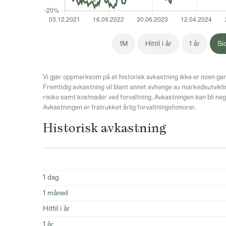
1M
Hittil i år
1 år
Si
Vi gjør oppmerksom på at historisk avkastning ikke er noen gar
Fremtidig avkastning vil blant annet avhenge av markedsutvikli
risiko samt kostnader ved forvaltning. Avkastningen kan bli neg
Avkastningen er fratrukket årlig forvaltningshonorar.
Historisk avkastning
1 dag
1 måned
Hittil i år
1 år