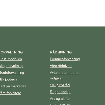
FORVALTNING
RÅDGIVNING
Odin-modellen
Formuesforvaltning
Aksjeforvaltning
Våre rådgivere
Renteforvaltning
Avtal møte med en
rådgiver
Slik jobber vi
Slik gir vi råd
Tett på markedet
Rapportering
Våre forvaltere
Arv og skifte