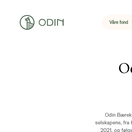
Våre fond
O
Odin Bærekr
selskapene, fra 
2021, og følg