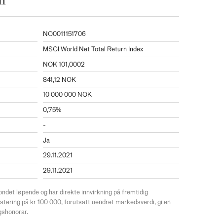
n
NO0011151706
MSCI World Net Total Return Index
NOK 101,0002
841,12 NOK
10 000 000 NOK
0,75%
-
Ja
29.11.2021
29.11.2021
ondet løpende og har direkte innvirkning på fremtidig
estering på kr 100 000, forutsatt uendret markedsverdi, gi en
ngshonorar.