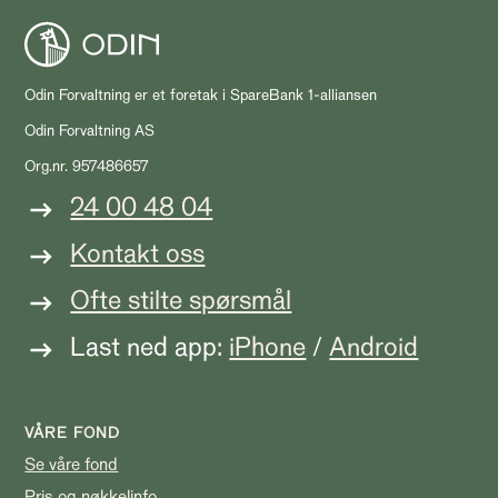
Odin Forvaltning er et foretak i SpareBank 1-alliansen
Odin Forvaltning AS
Org.nr. 957486657
24 00 48 04
Kontakt oss
Ofte stilte spørsmål
Last ned app:
iPhone
/
Android
VÅRE FOND
Se våre fond
Pris og nøkkelinfo