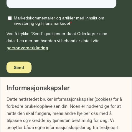
Informasjonskapsler
Vi gjør oppmerksom på at historisk avkastning ikke er noen
Dette nettstedet bruker informasjonskapsler (
cookies
) for å
garanti for fremtidig avkastning. Fremtidig avkastning vil
forbedre brukeropplevelsen din. Noen er nødvendige for at
blant annet avhenge av markedsutviklingen, forvalters
nettsiden skal fungere, mens andre hjelper oss med å
dyktighet, fondets risiko samt kostnader ved forvaltning.
tilpasse og skreddersy tjenesten best mulig for deg. Vi
Avkastningen kan bli negativ som følge av kurstap.
benytter både egne informasjonskapsler og fra tredjepart.
Avkastningen er fratrukket årlig forvaltningshonorar.