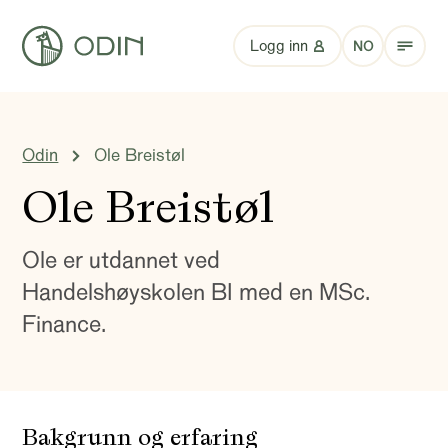
Logg inn
NO
Odin
Ole Breistøl
Ole Breistøl
Ole er utdannet ved
Handelshøyskolen BI med en MSc.
Finance.
Bakgrunn og erfaring