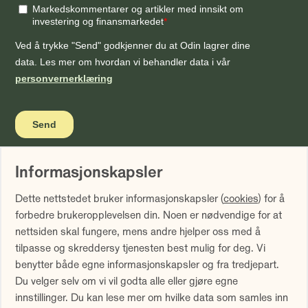
Informasjonskapsler
Vi gjør oppmerksom på at historisk avkastning ikke er noen
Dette nettstedet bruker informasjonskapsler (
cookies
) for å
garanti for fremtidig avkastning. Fremtidig avkastning vil
forbedre brukeropplevelsen din. Noen er nødvendige for at
blant annet avhenge av markedsutviklingen, forvalters
nettsiden skal fungere, mens andre hjelper oss med å
dyktighet, fondets risiko samt kostnader ved forvaltning.
tilpasse og skreddersy tjenesten best mulig for deg. Vi
Avkastningen kan bli negativ som følge av kurstap.
benytter både egne informasjonskapsler og fra tredjepart.
Avkastningen er fratrukket årlig forvaltningshonorar.
Du velger selv om vi vil godta alle eller gjøre egne
Avkastning utover 12 måneder er annualisert. Tallene er
innstillinger. Du kan lese mer om hvilke data som samles inn