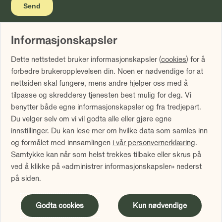
Informasjonskapsler
Vi gjør oppmerksom på at historisk avkastning ikke er noen
Dette nettstedet bruker informasjonskapsler (
cookies
) for å
garanti for fremtidig avkastning. Fremtidig avkastning vil
forbedre brukeropplevelsen din. Noen er nødvendige for at
blant annet avhenge av markedsutviklingen, forvalters
nettsiden skal fungere, mens andre hjelper oss med å
dyktighet, fondets risiko samt kostnader ved forvaltning.
tilpasse og skreddersy tjenesten best mulig for deg. Vi
Avkastningen kan bli negativ som følge av kurstap.
benytter både egne informasjonskapsler og fra tredjepart.
Avkastningen er fratrukket årlig forvaltningshonorar.
Du velger selv om vi vil godta alle eller gjøre egne
Avkastning utover 12 måneder er annualisert. Tallene er
innstillinger. Du kan lese mer om hvilke data som samles inn
oppgitt i NOK.
og formålet med innsamlingen
i vår personvernerklæring
.
Samtykke kan når som helst trekkes tilbake eller skrus på
Sammenlign våre priser med andre selskaper på
ved å klikke på «administrer informasjonskapsler» nederst
Finansportalen.no
på siden.
Innholdet på denne siden er markedsføring
Godta cookies
Kun nødvendige