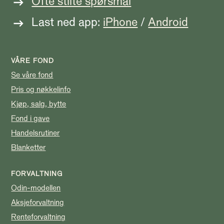
Ofte stilte spørsmål
Last ned app:
iPhone
/
Android
VÅRE FOND
Se våre fond
Pris og nøkkelinfo
Kjøp, salg, bytte
Fond i gave
Handelsrutiner
Blanketter
FORVALTNING
Odin-modellen
Aksjeforvaltning
Renteforvaltning