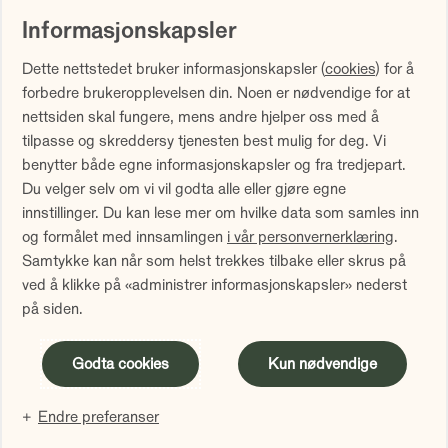
Informasjonskapsler
Vi gjør oppmerksom på at historisk avkastning ikke er noen
Dette nettstedet bruker informasjonskapsler (
cookies
) for å
garanti for fremtidig avkastning. Fremtidig avkastning vil
forbedre brukeropplevelsen din. Noen er nødvendige for at
blant annet avhenge av markedsutviklingen, forvalters
nettsiden skal fungere, mens andre hjelper oss med å
dyktighet, fondets risiko samt kostnader ved forvaltning.
tilpasse og skreddersy tjenesten best mulig for deg. Vi
Avkastningen kan bli negativ som følge av kurstap.
benytter både egne informasjonskapsler og fra tredjepart.
Avkastningen er fratrukket årlig forvaltningshonorar.
Du velger selv om vi vil godta alle eller gjøre egne
Avkastning utover 12 måneder er annualisert. Tallene er
innstillinger. Du kan lese mer om hvilke data som samles inn
oppgitt i NOK.
og formålet med innsamlingen
i vår personvernerklæring
.
Samtykke kan når som helst trekkes tilbake eller skrus på
Sammenlign våre priser med andre selskaper på
ved å klikke på «administrer informasjonskapsler» nederst
Finansportalen.no
på siden.
Innholdet på denne siden er markedsføring
Godta cookies
Kun nødvendige
Endre preferanser
Administrer informasjonskapsler
Personvern
Facebook
LinkedIn
Instagram