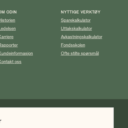
OM ODIN
NYTTIGE VERKTØY
Historien
Sparekalkulator
Ledelsen
Uttakskalkulator
Karriere
Avkastningskalkulator
Rapporter
Fondsskolen
Kundeinformasjon
Ofte stilte spørsmål
Kontakt oss
k avkastning ikke er noen garanti for fremtidig
r
vil blant annet avhenge av markedsutviklingen, forvalters