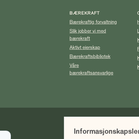
BÆREKRAFT
Bærekraftig forvaltning
Slik jobber vi med
bærekraft
Aktivt eierskap
Bærekraftsbibliotek
Våre
bærekraftsansvarlige
Vi gjør oppmerksom på at historis
Informasjonskapsle
avkastning. Fremtidig avkastning 