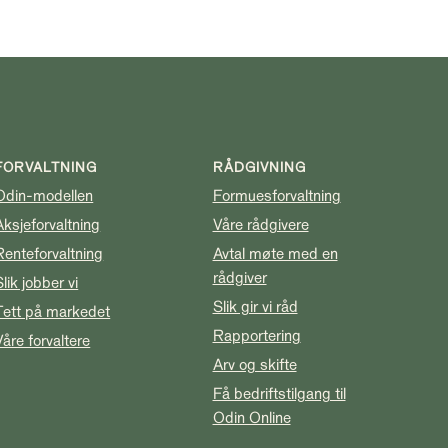
FORVALTNING
RÅDGIVNING
Odin-modellen
Formuesforvaltning
Aksjeforvaltning
Våre rådgivere
Renteforvaltning
Avtal møte med en
rådgiver
Slik jobber vi
Slik gir vi råd
Tett på markedet
Rapportering
Våre forvaltere
Arv og skifte
Få bedriftstilgang til
Odin Online