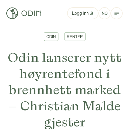
Logg inn
NO
ODIN
RENTER
Odin lanserer nytt
høyrentefond i
brennhett marked
– Christian Malde
gjester