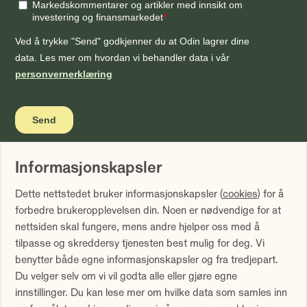
Informasjonskapsler
Vi gjør oppmerksom på at historisk avkastning ikke er noen
Dette nettstedet bruker informasjonskapsler (
cookies
) for å
garanti for fremtidig avkastning. Fremtidig avkastning vil
forbedre brukeropplevelsen din. Noen er nødvendige for at
blant annet avhenge av markedsutviklingen, forvalters
nettsiden skal fungere, mens andre hjelper oss med å
dyktighet, fondets risiko samt kostnader ved forvaltning.
tilpasse og skreddersy tjenesten best mulig for deg. Vi
Avkastningen kan bli negativ som følge av kurstap.
benytter både egne informasjonskapsler og fra tredjepart.
Avkastningen er fratrukket årlig forvaltningshonorar.
Du velger selv om vi vil godta alle eller gjøre egne
Avkastning utover 12 måneder er annualisert. Tallene er
innstillinger. Du kan lese mer om hvilke data som samles inn
oppgitt i NOK.