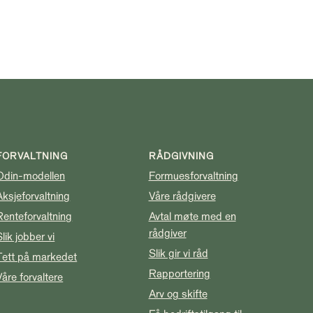
FORVALTNING
RÅDGIVNING
Odin-modellen
Formuesforvaltning
Aksjeforvaltning
Våre rådgivere
Renteforvaltning
Avtal møte med en
rådgiver
Slik jobber vi
Slik gir vi råd
Tett på markedet
Rapportering
Våre forvaltere
Arv og skifte