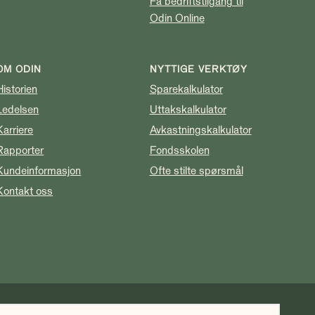
Få bedriftstilgang til
Odin Online
OM ODIN
NYTTIGE VERKTØY
Historien
Sparekalkulator
Ledelsen
Uttakskalkulator
Karriere
Avkastningskalkulator
Rapporter
Fondsskolen
Kundeinformasjon
Ofte stilte spørsmål
Kontakt oss