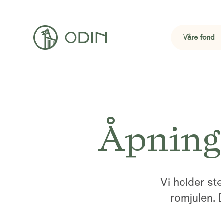
Våre fond
Åpnings
Vi holder st
romjulen. 