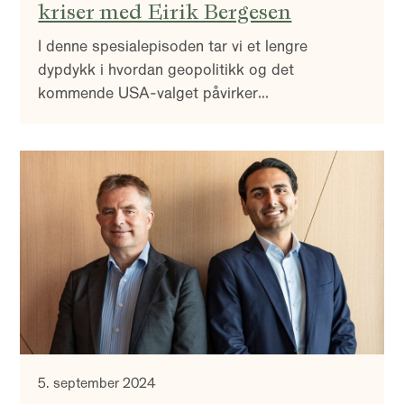
kriser med Eirik Bergesen
I denne spesialepisoden tar vi et lengre
dypdykk i hvordan geopolitikk og det
kommende USA-valget påvirker
finansmarkedene. Sammen med politisk
kommentator Eirik Bergesen diskuterer vi
historiske mønstre og dagens globale risiko.
Fra energikrisen til stormaktenes
teknologikappløp, ser vi på hva investorer bør
følge med på i månedene som kommer.
5. september 2024