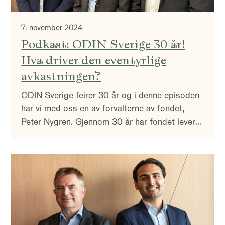
7. november 2024
Podkast: ODIN Sverige 30 år!
Hva driver den eventyrlige
avkastningen?
ODIN Sverige feirer 30 år og i denne episoden
har vi med oss en av forvalterne av fondet,
Peter Nygren. Gjennom 30 år har fondet levert
18% i gjennomsnittlig årlig avkastning mot
indeks som har levert 12% i samme periode.
Hva ligger bak prestasjonen, og hva er det som
gjør det svenske markedet så spesielt?