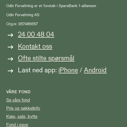
Odin Forvaltning er et foretak i SpareBank 1-alliansen
Odin Forvaltning AS
Org.nr. 957486657
24 00 48 04
Kontakt oss
Ofte stilte spørsmål
Last ned app:
iPhone
/
Android
VÅRE FOND
Se våre fond
Pris og nøkkelinfo
Kjøp, salg, bytte
Fond i gave