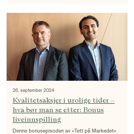
geopolitiske spenningene i Midtøsten. Hvordan
påvirker disse faktorene utviklingen i
aksjemarkedet, og hva bør investorer være
oppmerksomme på fremover?
26. september 2024
Kvalitetsaksjer i urolige tider –
hva bør man se etter: Bonus
liveinnspilling
Denne bonusepisoden av «Tett på Markedet»