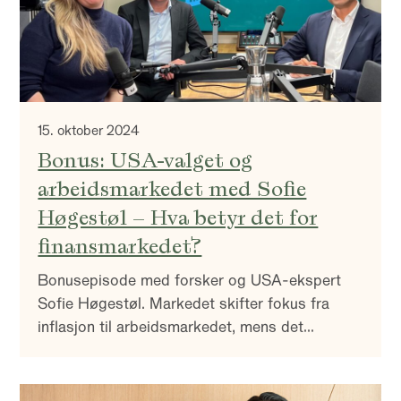
15. oktober 2024
Bonus: USA-valget og
arbeidsmarkedet med Sofie
Høgestøl – Hva betyr det for
finansmarkedet?
Bonusepisode med forsker og USA-ekspert
Sofie Høgestøl. Markedet skifter fokus fra
inflasjon til arbeidsmarkedet, mens det
amerikanske presidentvalget nærmer seg.
Episoden utforsker hva dette betyr for
finansmarkedene, i tillegg til rollen geopolitikk,