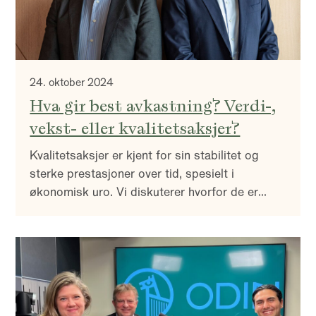
24. oktober 2024
Hva gir best avkastning? Verdi-,
vekst- eller kvalitetsaksjer?
Kvalitetsaksjer er kjent for sin stabilitet og
sterke prestasjoner over tid, spesielt i
økonomisk uro. Vi diskuterer hvorfor de er
gode valg for langsiktige investorer, hvordan
de står imot markedssykluser, og hva som
skiller dem fra vekst- og verdiaksjer.