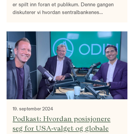
er spilt inn foran et publikum. Denne gangen
diskuterer vi hvordan sentralbankenes
rentebeslutninger, inflasjonen, og geopolitiske
hendelser påvirker aksjeselskaper. Bli med når
vi utforsker hvorfor det er avgjørende å eie
kvalitetsselskaper i usikre tider, og hva man
bør se etter for å finne de.
19. september 2024
Podkast: Hvordan posisjonere
seg for USA-valget og globale