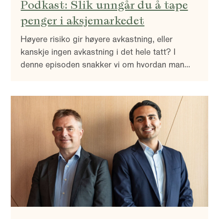
Podkast: Slik unngår du å tape
penger i aksjemarkedet
Høyere risiko gir høyere avkastning, eller
kanskje ingen avkastning i det hele tatt? I
denne episoden snakker vi om hvordan man
minsker risiko for å tape pengene sine når man
investerer i aksjer, og noen retningslinjer vi
følger når vi investerer i selskap.