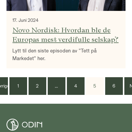
17. Juni 2024
Novo Nordisk: Hvordan ble de
Europas mest verdifulle selskap?
Lytt til den siste episoden av "Tett på
Markedet" her.
rrige
1
2
…
4
5
6
N