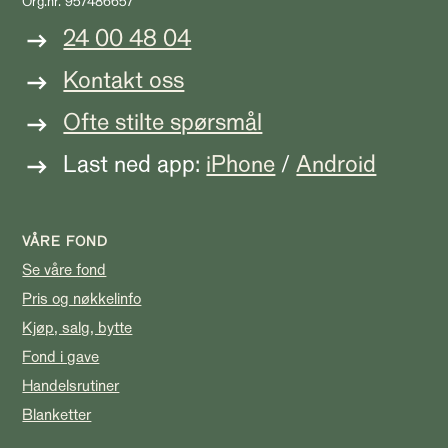
Org.nr. 957486657
24 00 48 04
Kontakt oss
Ofte stilte spørsmål
Last ned app:
iPhone
/
Android
VÅRE FOND
Se våre fond
Pris og nøkkelinfo
Kjøp, salg, bytte
Fond i gave
Handelsrutiner
Blanketter