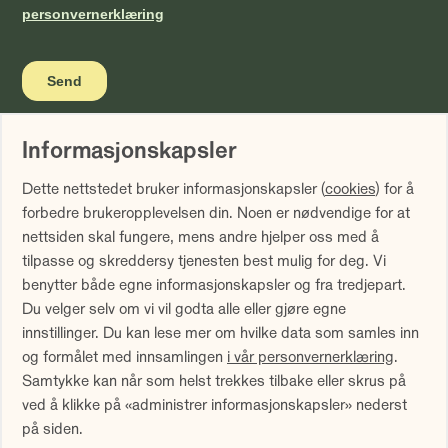
Informasjonskapsler
Vi gjør oppmerksom på at historisk avkastning ikke er noen
Dette nettstedet bruker informasjonskapsler (
cookies
) for å
garanti for fremtidig avkastning. Fremtidig avkastning vil
forbedre brukeropplevelsen din. Noen er nødvendige for at
blant annet avhenge av markedsutviklingen, forvalters
nettsiden skal fungere, mens andre hjelper oss med å
dyktighet, fondets risiko samt kostnader ved forvaltning.
tilpasse og skreddersy tjenesten best mulig for deg. Vi
Avkastningen kan bli negativ som følge av kurstap.
benytter både egne informasjonskapsler og fra tredjepart.
Avkastningen er fratrukket årlig forvaltningshonorar.
Du velger selv om vi vil godta alle eller gjøre egne
Avkastning utover 12 måneder er annualisert. Tallene er
innstillinger. Du kan lese mer om hvilke data som samles inn
oppgitt i NOK.
og formålet med innsamlingen
i vår personvernerklæring
.
Samtykke kan når som helst trekkes tilbake eller skrus på
Sammenlign våre priser med andre selskaper på
ved å klikke på «administrer informasjonskapsler» nederst
Finansportalen.no
på siden.