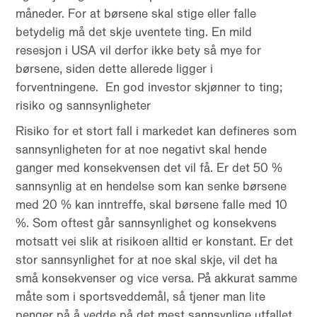
måneder. For at børsene skal stige eller falle
betydelig må det skje uventete ting. En mild
resesjon i USA vil derfor ikke bety så mye for
børsene, siden dette allerede ligger i
forventningene. En god investor skjønner to ting;
risiko og sannsynligheter
Risiko for et stort fall i markedet kan defineres som
sannsynligheten for at noe negativt skal hende
ganger med konsekvensen det vil få. Er det 50 %
sannsynlig at en hendelse som kan senke børsene
med 20 % kan inntreffe, skal børsene falle med 10
%. Som oftest går sannsynlighet og konsekvens
motsatt vei slik at risikoen alltid er konstant. Er det
stor sannsynlighet for at noe skal skje, vil det ha
små konsekvenser og vice versa. På akkurat samme
måte som i sportsveddemål, så tjener man lite
penger på å vedde på det mest sannsynlige utfallet.