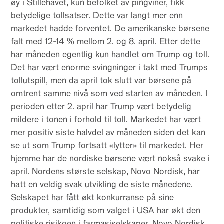
øy i Stillehavet, kun befolket av pingviner, fikk
betydelige tollsatser. Dette var langt mer enn
markedet hadde forventet. De amerikanske børsene
falt med 12-14 % mellom 2. og 8. april. Etter dette
har måneden egentlig kun handlet om Trump og toll.
Det har vært enorme svingninger i takt med Trumps
tollutspill, men da april tok slutt var børsene på
omtrent samme nivå som ved starten av måneden. I
perioden etter 2. april har Trump vært betydelig
mildere i tonen i forhold til toll. Markedet har vært
mer positiv siste halvdel av måneden siden det kan
se ut som Trump fortsatt «lytter» til markedet. Her
hjemme har de nordiske børsene vært nokså svake i
april. Nordens største selskap, Novo Nordisk, har
hatt en veldig svak utvikling de siste månedene.
Selskapet har fått økt konkurranse på sine
produkter, samtidig som valget i USA har økt den
politiske risikoen i farmasiselskaper. Novo Nordisk