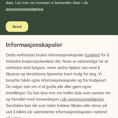
Informasjonskapsler
Vi gjør oppmerksom på at historisk avkastning ikke er noen
Dette nettstedet bruker informasjonskapsler (
cookies
) for å
garanti for fremtidig avkastning. Fremtidig avkastning vil
forbedre brukeropplevelsen din. Noen er nødvendige for at
blant annet avhenge av markedsutviklingen, forvalters
nettsiden skal fungere, mens andre hjelper oss med å
dyktighet, fondets risiko samt kostnader ved forvaltning.
tilpasse og skreddersy tjenesten best mulig for deg. Vi
Avkastningen kan bli negativ som følge av kurstap.
benytter både egne informasjonskapsler og fra tredjepart.
Avkastningen er fratrukket årlig forvaltningshonorar.
Du velger selv om vi vil godta alle eller gjøre egne
Avkastning utover 12 måneder er annualisert. Tallene er
innstillinger. Du kan lese mer om hvilke data som samles inn
oppgitt i NOK.
og formålet med innsamlingen
i vår personvernerklæring
.
Samtykke kan når som helst trekkes tilbake eller skrus på
Sammenlign våre priser med andre selskaper på
ved å klikke på «administrer informasjonskapsler» nederst
Finansportalen.no