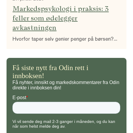
Markedspsykologi i praksis: 3
feller som ødelegger
avkastningen
Hvorfor taper selv genier penger på børsen?
Alexander og Kagav utforsker
investorpsykologiens mørke sider, fra Isaac
Newtons store smell til de tre vanligste
hjernefellene som lurer oss alle. De deler tre
konkrete råd for å overstyre dine egne
impulser, og forklarer hvorfor du må tørre å
selge «taperne» for å beskytte din langsiktige
portefølje.