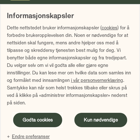
Informasjonskapsler
Vi gjør oppmerksom på at historisk avkastning ikke er noen
Dette nettstedet bruker informasjonskapsler (
cookies
) for å
garanti for fremtidig avkastning. Fremtidig avkastning vil
forbedre brukeropplevelsen din. Noen er nødvendige for at
blant annet avhenge av markedsutviklingen, forvalters
nettsiden skal fungere, mens andre hjelper oss med å
dyktighet, fondets risiko samt kostnader ved forvaltning.
tilpasse og skreddersy tjenesten best mulig for deg. Vi
Avkastningen kan bli negativ som følge av kurstap.
benytter både egne informasjonskapsler og fra tredjepart.
Avkastningen er fratrukket årlig forvaltningshonorar.
Du velger selv om vi vil godta alle eller gjøre egne
Avkastning utover 12 måneder er annualisert. Tallene er
innstillinger. Du kan lese mer om hvilke data som samles inn
oppgitt i NOK.
og formålet med innsamlingen
i vår personvernerklæring
.
Samtykke kan når som helst trekkes tilbake eller skrus på
Sammenlign våre priser med andre selskaper på
ved å klikke på «administrer informasjonskapsler» nederst
Finansportalen.no
på siden.
Innholdet på denne siden er markedsføring
Godta cookies
Kun nødvendige
Endre preferanser
Administrer informasjonskapsler
Personvern