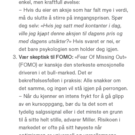
enkel, men kraftfull øvelse:
– Hvis du eier en aksje som har falt mye i verdi,
må du slutte å stirre på inngangsprisen. Spør
deg selv:
«Hvis jeg satt med kontanter i dag,
ville jeg kjøpt denne aksjen til dagens pris og
med dagens utsikter?»
Hvis svaret er nei, er
det bare psykologien som holder deg igjen.
Vær skeptisk til FOMO:
«Fear Of Missing Out»
(FOMO) er kanskje den sterkeste emosjonelle
driveren i et bull-marked. Det er
bekreftelsesfellen i praksis: Alle snakker om
det samme, og ingen vil stå igjen på perrongen.
– Når du kjenner en intens frykt for å gå glipp
av en kursoppgang, bør du ta det som et
tydelig salgssignal eller i det minste en grunn
til å sitte helt stille, advarer Miller. Risikoen i
markedet er ofte på sitt høyeste når