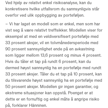
Ved hjelp av relativt enkel risikoanalyse, kan du
konkretisere hvilke utfallsrom du sannsynligvis står
overfor ved ulik oppbygging av porteføljen.
– Vi har laget en modell som er enkel, men som har
vist seg å være relativt treffsikker. Modellen viser for
eksempel at med en veldiversifisert portefølje med
33 prosent aksjer, vil en tolvmånedersperiode med
90 prosent sannsynlighet ende på en avkastning
som ligger mellom 13,6 prosent og minus 4 prosent.
Hvis du tåler et tap på rundt 6 prosent, kan du
dermed høyst sannsynlig ha en portefølje med rundt
33 prosent aksjer. Tåler du et tap på 10 prosent, kan
du tilsvarende høyst sannsynlig ha en portefølje med
50 prosent aksjer. Modellen gir ingen garantier, og
ekstreme situasjoner kan oppstå. Poenget er at
dette er en fornuftig og enkel måte å angripe risiko
på, forklarer Hänninen.