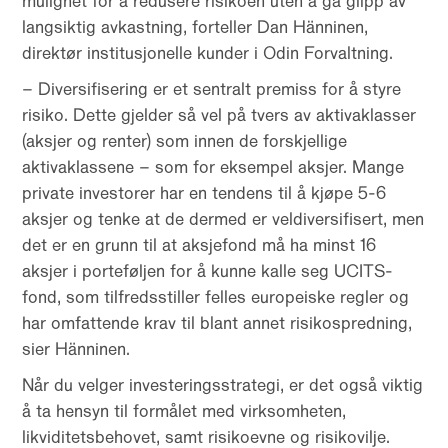
mulighet for å redusere risikoen uten å gå glipp av
langsiktig avkastning, forteller Dan Hänninen,
direktør institusjonelle kunder i Odin Forvaltning.
– Diversifisering er et sentralt premiss for å styre
risiko. Dette gjelder så vel på tvers av aktivaklasser
(aksjer og renter) som innen de forskjellige
aktivaklassene – som for eksempel aksjer. Mange
private investorer har en tendens til å kjøpe 5-6
aksjer og tenke at de dermed er veldiversifisert, men
det er en grunn til at aksjefond må ha minst 16
aksjer i porteføljen for å kunne kalle seg UCITS-
fond, som tilfredsstiller felles europeiske regler og
har omfattende krav til blant annet risikospredning,
sier Hänninen.
Når du velger investeringsstrategi, er det også viktig
å ta hensyn til formålet med virksomheten,
likviditetsbehovet, samt risikoevne og risikovilje.