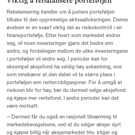
Viktig å rebalansere porteføljen
Rebalansering handler om å justere porteføljen
tilbake til den opprinnelige aktivaallokeringen. Denne
øvelsen er en svært viktig del av risikokontroll i en
finansportefølje. Etter hvert som markedet endrer
seg, vil noen investeringer gjøre det bedre enn
andre, og fordelingen mellom de ulike investeringene
i porteføljen vil endre seg. I perioder kan for
eksempel aksjefond ha veldig høy avkastning, noe
som innebærer at den delen vil ta større plass i
porteføljen enn renter/obligasjoner. For å unngå at
risikoen blir for høy, bør du dermed selge aksjefond
og kjøpe mer rentefond. I andre perioder kan det
være motsatt.
– Dermed får du også en rasjonell tilnærming til
markedsbevegelsene, ved at du selger aksjer dyrt
og kjøper billig når aksjemarkedet hhv. stiger og