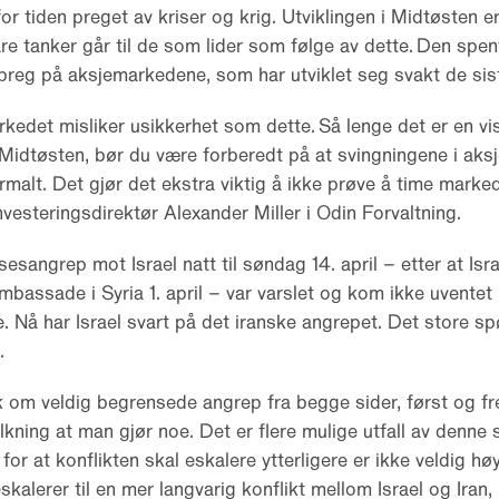
or tiden preget av kriser og krig. Utviklingen i Midtøsten er
re tanker går til de som lider som følge av dette. Den spen
 preg på aksjemarkedene, som har utviklet seg svakt de sis
edet misliker usikkerhet som dette. Så lenge det er en vi
i Midtøsten, bør du være forberedt på at svingningene i ak
ormalt. Det gjør det ekstra viktig å ikke prøve å time marke
investeringsdirektør Alexander Miller i Odin Forvaltning.
sesangrep mot Israel natt til søndag 14. april – etter at Isr
mbassade i Syria 1. april – var varslet og kom ikke uventet
 Nå har Israel svart på det iranske angrepet. Det store sp
.
 om veldig begrensede angrep fra begge sider, først og fr
lkning at man gjør noe. Det er flere mulige utfall av denne 
for at konflikten skal eskalere ytterligere er ikke veldig hø
skalerer til en mer langvarig konflikt mellom Israel og Iran,