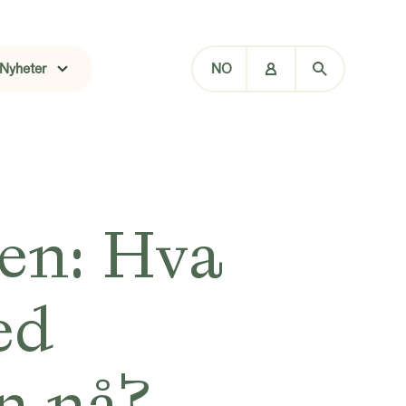
Nyheter
NO
ten: Hva
ed
n nå?