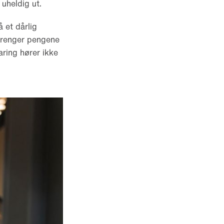
uheldig ut.
 et dårlig
u trenger pengene
aring hører ikke