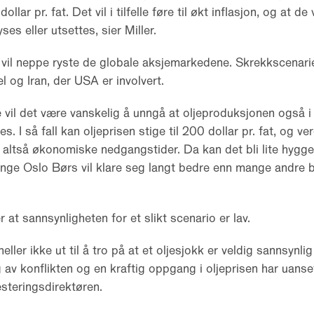
dollar pr. fat. Det vil i tilfelle føre til økt inflasjon, og at d
ses eller utsettes, sier Miller.
o vil neppe ryste de globale aksjemarkedene. Skrekkscenarie
l og Iran, der USA er involvert.
elle vil det være vanskelig å unngå at oljeproduksjonen også 
 I så fall kan oljeprisen stige til 200 dollar pr. fat, og ve
 altså økonomiske nedgangstider. Da kan det bli lite hygge
nge Oslo Børs vil klare seg langt bedre enn mange andre b
 at sannsynligheten for et slikt scenario er lav.
ller ikke ut til å tro på at et oljesjokk er veldig sannsynli
g av konflikten og en kraftig oppgang i oljeprisen har uanse
esteringsdirektøren.