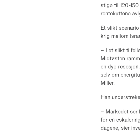
stige til 120-150 
rentekuttene avly
Et slikt scenari
krig mellom Israe
– I et slikt tilf
Midtøsten rammes.
en dyp resesjon,
selv om energitu
Miller.
Han understreker
– Markedet ser he
for en eskalerin
dagene, sier inv