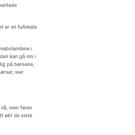
e ventede
t er en fullskala
i nabolandene i
rden kan gå inn i
lig på børsene,
ørser, sier
g nå, men faren
tt økt de siste