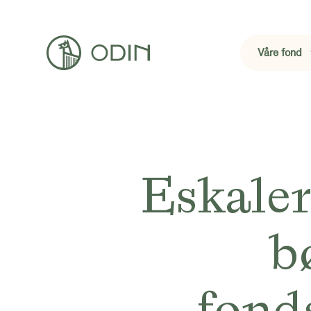
Våre fond
Eskaler
b
fond