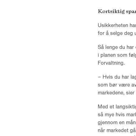
Kortsiktig spa
Usikkerheten har 
for å selge deg 
Så lenge du har e
i planen som fø
Forvaltning.
– Hvis du har la
som bør være avg
markedene, sier 
Med et langsikti
så mye hvis mark
gjennom en måned
når markedet går