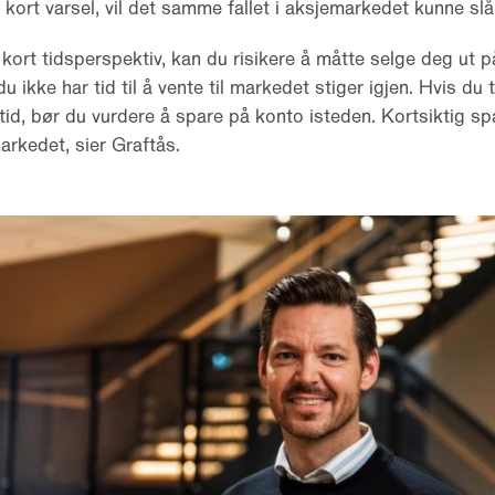
kort varsel, vil det samme fallet i aksjemarkedet kunne slå 
 kort tidsperspektiv, kan du risikere å måtte selge deg ut på
du ikke har tid til å vente til markedet stiger igjen. Hvis d
id, bør du vurdere å spare på konto isteden. Kortsiktig sp
rkedet, sier Graftås.