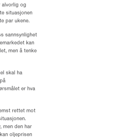
 alvorlig og
te situasjonen
te par ukene.
ss sannsynlighet
sjemarkedet kan
det, men å tenke
ael skal ha
 på
ørsmålet er hva
emst rettet mot
situasjonen.
y, men den har
 kan oljeprisen