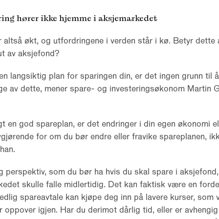
ring hører ikke hjemme i aksjemarkedet
altså økt, og utfordringene i verden står i kø. Betyr dette 
ut av aksjefond?
n langsiktig plan for sparingen din, er det ingen grunn til 
lge av dette, mener spare- og investeringsøkonom Martin G
gt en god spareplan, er det endringer i din egen økonomi e
jørende for om du bør endre eller fravike spareplanen, ikke
han.
g perspektiv, som du bør ha hvis du skal spare i aksjefond,
edet skulle falle midlertidig. Det kan faktisk være en forde
lig spareavtale kan kjøpe deg inn på lavere kurser, som vil
 oppover igjen. Har du derimot dårlig tid, eller er avhengig