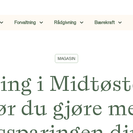
Forvaltning
Rådgivning
Bærekraft
MAGASIN
ing i Midtøs
ør du gjøre m
ssparingen di