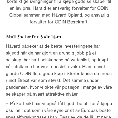
kortsiktige svingninger til å kjøpe gode selskaper til
en lav pris. Harald er ansvarlig forvalter for ODIN
Global sammen med Håvard Opland, og ansvarlig
forvalter for ODIN Bærekraft.
Muligheter for gode kjøp
Håvard påpeker at de beste investeringene har
skjedd når de har gjort en grundig jobb på et
selskap, har hatt selskapene på watchlist, og kjøpt
når utsiktene har vært spesielt svake. Blant annet
gjorde ODIN flere gode kjøp i Storbritannia da uroen
rundt Brexit var som størst. Det samme under
pandemien, hvor vi økte vår posisjon i mange av våre
selskaper på svært attraktive nivåer.
– På kort sikt har vi også fått godt betalt for å kjøpe
oss inn i det som i våre øyne er et av Europas beste
spesialforsikringsselskap, Beazley, da de lå litt nede