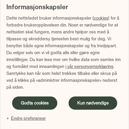
Informasjonskapsler
Vi gjør oppmerksom på at historisk avkastning ikke er noen
Dette nettstedet bruker informasjonskapsler (
cookies
) for å
garanti for fremtidig avkastning. Fremtidig avkastning vil
forbedre brukeropplevelsen din. Noen er nødvendige for at
blant annet avhenge av markedsutviklingen, forvalters
nettsiden skal fungere, mens andre hjelper oss med å
dyktighet, fondets risiko samt kostnader ved forvaltning.
tilpasse og skreddersy tjenesten best mulig for deg. Vi
Avkastningen kan bli negativ som følge av kurstap.
benytter både egne informasjonskapsler og fra tredjepart.
Avkastningen er fratrukket årlig forvaltningshonorar.
Du velger selv om vi vil godta alle eller gjøre egne
Avkastning utover 12 måneder er annualisert. Tallene er
innstillinger. Du kan lese mer om hvilke data som samles inn
oppgitt i NOK.
og formålet med innsamlingen
i vår personvernerklæring
.
Samtykke kan når som helst trekkes tilbake eller skrus på
Sammenlign våre priser med andre selskaper på
ved å klikke på «administrer informasjonskapsler» nederst
Finansportalen.no
på siden.
Innholdet på denne siden er markedsføring
Godta cookies
Kun nødvendige
Endre preferanser
Administrer informasjonskapsler
Personvern
Facebook
LinkedIn
Instagram