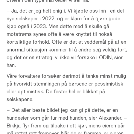
oftere i den type markeder vi ser nå.
– Ja, det er jeg helt enig i. Vi kjøpte oss inn i en del
nye selskaper i 2022, og er klare for å gjøre gode
kjøp også i 2023. Men dette med å skulle gå
motstrøms synes ofte å være knyttet til nokså
kortsiktige forhold. Ofte er det et veddemål på at en
unormal situasjon kommer til å endre seg veldig fort,
og det er en strategi vi ikke vil forsøke i ODIN, sier
han.
Våre forvaltere forsøker derimot å tenke minst mulig
på hvorvidt stemningen på børsene er pessimistisk
eller optimistisk. De fester heller blikket på
selskapene.
– Det aller beste bildet jeg kan gi på dette, er en
hundeeier som går tur med hunden, sier Alexander. –
Bikkja flyr frem og tilbake i ett kjør, mens eieren går
målrettet rett fremover. Når de er fremme, er eieren