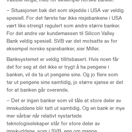
– Situasjonen bak det som skjedde i USA var veldig
spesiell. For det første har ikke nisjebankene i USA
vært like strengt regulert som andre større banker.
For det andre var kundemassen til Silicon Valley
Bank veldig spesiell. SVB var det motsatte av for
eksempel norske sparebanker, sier Miller.
Banksystemet er veldig tillitsbasert. Hvis noen får
det for seg at det ikke er trygt å ha pengene i
banken, vil de ta ut pengene sine. Og jo flere som
tar ut pengene sine samtidig, jo større sjanse er det
for at banken går overende.
– Det er ingen banker som vil tåle at store deler av
innskuddene blir tatt ut samtidig. Og en bank er mye
mer sårbar når relativt nystartede
teknologiselskaper står for store deler av
innskuddene, som i SVB, enn om mange