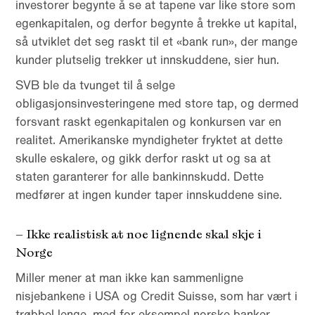
investorer begynte å se at tapene var like store som
egenkapitalen, og derfor begynte å trekke ut kapital,
så utviklet det seg raskt til et «bank run», der mange
kunder plutselig trekker ut innskuddene, sier hun.
SVB ble da tvunget til å selge
obligasjonsinvesteringene med store tap, og dermed
forsvant raskt egenkapitalen og konkursen var en
realitet. Amerikanske myndigheter fryktet at dette
skulle eskalere, og gikk derfor raskt ut og sa at
staten garanterer for alle bankinnskudd. Dette
medfører at ingen kunder taper innskuddene sine.
– Ikke realistisk at noe lignende skal skje i
Norge
Miller mener at man ikke kan sammenligne
nisjebankene i USA og Credit Suisse, som har vært i
trøbbel lenge, med for eksempel norske banker.