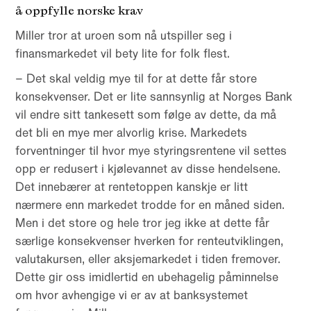
å oppfylle norske krav
Miller tror at uroen som nå utspiller seg i
finansmarkedet vil bety lite for folk flest.
– Det skal veldig mye til for at dette får store
konsekvenser. Det er lite sannsynlig at Norges Bank
vil endre sitt tankesett som følge av dette, da må
det bli en mye mer alvorlig krise. Markedets
forventninger til hvor mye styringsrentene vil settes
opp er redusert i kjølevannet av disse hendelsene.
Det innebærer at rentetoppen kanskje er litt
nærmere enn markedet trodde for en måned siden.
Men i det store og hele tror jeg ikke at dette får
særlige konsekvenser hverken for renteutviklingen,
valutakursen, eller aksjemarkedet i tiden fremover.
Dette gir oss imidlertid en ubehagelig påminnelse
om hvor avhengige vi er av at banksystemet