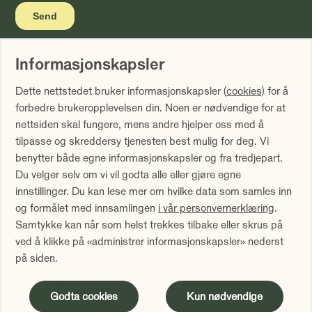
Informasjonskapsler
Vi gjør oppmerksom på at historisk avkastning ikke er noen
Dette nettstedet bruker informasjonskapsler (
cookies
) for å
garanti for fremtidig avkastning. Fremtidig avkastning vil
forbedre brukeropplevelsen din. Noen er nødvendige for at
blant annet avhenge av markedsutviklingen, forvalters
nettsiden skal fungere, mens andre hjelper oss med å
dyktighet, fondets risiko samt kostnader ved forvaltning.
tilpasse og skreddersy tjenesten best mulig for deg. Vi
Avkastningen kan bli negativ som følge av kurstap.
benytter både egne informasjonskapsler og fra tredjepart.
Avkastningen er fratrukket årlig forvaltningshonorar.
Du velger selv om vi vil godta alle eller gjøre egne
Avkastning utover 12 måneder er annualisert. Tallene er
innstillinger. Du kan lese mer om hvilke data som samles inn
oppgitt i NOK.
og formålet med innsamlingen
i vår personvernerklæring
.
Samtykke kan når som helst trekkes tilbake eller skrus på
Sammenlign våre priser med andre selskaper på
ved å klikke på «administrer informasjonskapsler» nederst
Finansportalen.no
på siden.
Innholdet på denne siden er markedsføring
Godta cookies
Kun nødvendige