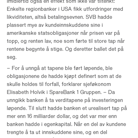
imidlertid også en effekt som ikke var tiltenkt:
Enkelte regionbanker i USA fikk utfordringer med
likviditeten, altså betalingsevnen. SVB hadde
plassert mye av kundeinnskuddene sine i
amerikanske statsobligasjoner når prisen var på
topp, og renten lav, noe som førte til store tap når
rentene begynte å stige. Og deretter ballet det på
seg.
– For å unngå at tapene ble ført løpende, ble
obligasjonene de hadde kjøpt definert som at de
skulle holdes til forfall, forklarer sjeføkonom
Elisabeth Holvik i SpareBank 1 Gruppen. – Da
unngikk banken å ta verditapene på investeringen
løpende. Til slutt hadde banken et urealisert tap på
mer enn 16 milliarder dollar, og det var mer enn
banken hadde i egenkapital. Når en del av kundene
trengte å ta ut innskuddene sine, og en del