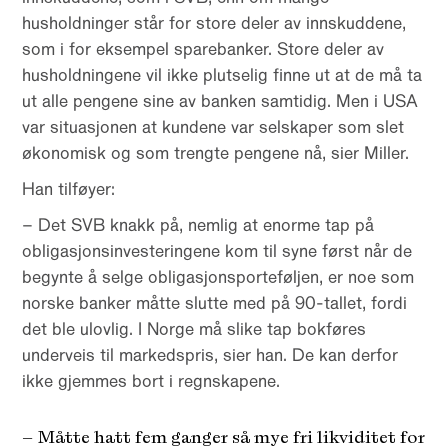
husholdninger står for store deler av innskuddene,
som i for eksempel sparebanker. Store deler av
husholdningene vil ikke plutselig finne ut at de må ta
ut alle pengene sine av banken samtidig. Men i USA
var situasjonen at kundene var selskaper som slet
økonomisk og som trengte pengene nå, sier Miller.
Han tilføyer:
– Det SVB knakk på, nemlig at enorme tap på
obligasjonsinvesteringene kom til syne først når de
begynte å selge obligasjonsporteføljen, er noe som
norske banker måtte slutte med på 90-tallet, fordi
det ble ulovlig. I Norge må slike tap bokføres
underveis til markedspris, sier han. De kan derfor
ikke gjemmes bort i regnskapene.
– Måtte hatt fem ganger så mye fri likviditet for