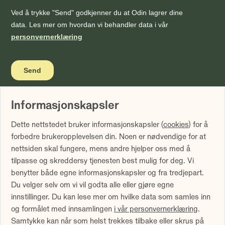
Informasjonskapsler
Vi gjør oppmerksom på at historisk avkastning ikke er noen
Dette nettstedet bruker informasjonskapsler (
cookies
) for å
garanti for fremtidig avkastning. Fremtidig avkastning vil
forbedre brukeropplevelsen din. Noen er nødvendige for at
blant annet avhenge av markedsutviklingen, forvalters
nettsiden skal fungere, mens andre hjelper oss med å
dyktighet, fondets risiko samt kostnader ved forvaltning.
tilpasse og skreddersy tjenesten best mulig for deg. Vi
Avkastningen kan bli negativ som følge av kurstap.
benytter både egne informasjonskapsler og fra tredjepart.
Avkastningen er fratrukket årlig forvaltningshonorar.
Du velger selv om vi vil godta alle eller gjøre egne
Avkastning utover 12 måneder er annualisert. Tallene er
innstillinger. Du kan lese mer om hvilke data som samles inn
oppgitt i NOK.
og formålet med innsamlingen
i vår personvernerklæring
.
Samtykke kan når som helst trekkes tilbake eller skrus på
Sammenlign våre priser med andre selskaper på