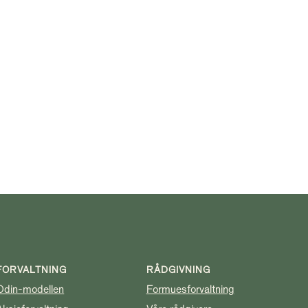
FORVALTNING
RÅDGIVNING
Odin-modellen
Formuesforvaltning