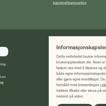
bærekraftsansvarlige
Vi gjør oppmerksom på at historis
Informasjonskapsle
avkastning. Fremtidig avkastning 
dyktighet, fondets risiko samt ko
Dette nettstedet bruker informa
følge av kurstap. Avkastningen er 
brukeropplevelsen din. Noen er
måneder er annualisert. Tallene e
hjelper oss med å tilpasse og s
både egne informasjonskapsler og
Sammenlign våre priser med and
eller gjøre egne innstillinger. 
formålet med innsamlingen
i v
trekkes tilbake eller skrus på v
nederst på siden.