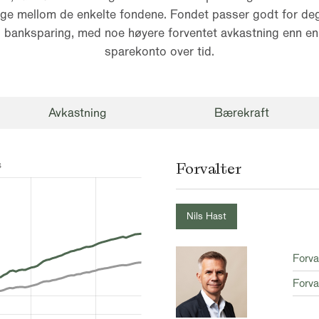
elge mellom de enkelte fondene. Fondet passer godt for de
til banksparing, med noe høyere forventet avkastning enn en 
sparekonto over tid.
Avkastning
Bærekraft
Forvalter
Nils Hast
Forva
Forva