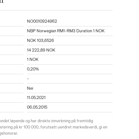
n
NO0010924962
NBP Norwegian RM1-RM3 Duration 1 NOK
NOK 103,6526
14 222,89 NOK
1 NOK
0,20%
-
Nei
11.05.2021
06.05.2015
ondet løpende og har direkte innvirkning på fremtidig
estering på kr 100 000, forutsatt uendret markedsverdi, gi en
ngshonorar.