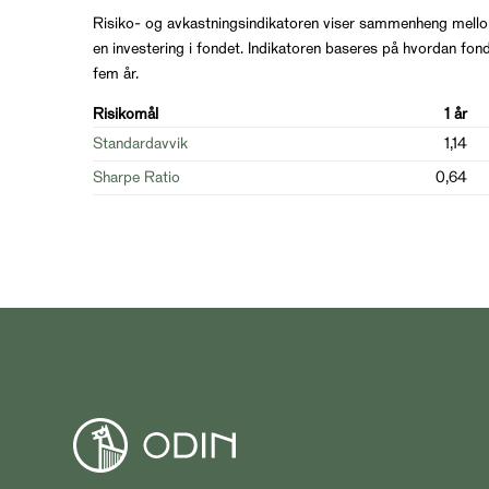
Risiko- og avkastningsindikatoren viser sammenheng mello
en investering i fondet. Indikatoren baseres på hvordan fond
fem år.
Risikomål
1 år
Standardavvik
1,14
Sharpe Ratio
0,64