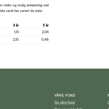
m risiko og mulig avkastning ved
ets verdi har variert de siste
3 år
5 år
1,13
2,06
2,10
0,48
VÅRE FOND
Se våre fond