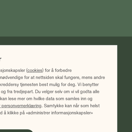
k avkastning ikke er noen garanti for fremtidig
r
vil blant annet avhenge av markedsutviklingen, forvalters
stnader ved forvaltning. Avkastningen kan bli negativ som
sjonskapsler (
cookies
) for å forbedre
fratrukket årlig forvaltningshonorar. Avkastning utover 12
 nødvendige for at nettsiden skal fungere, mens andre
r oppgitt i NOK.
kreddersy tjenesten best mulig for deg. Vi benytter
 fra tredjepart. Du velger selv om vi vil godta alle
re selskaper på
Finansportalen.no
Du kan lese mer om hvilke data som samles inn og
år personvernerklæring
. Samtykke kan når som helst
ed å klikke på «administrer informasjonskapsler»