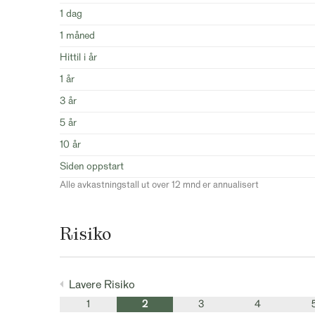
1 dag
1 måned
Hittil i år
1 år
3 år
5 år
10 år
Siden oppstart
Alle avkastningstall ut over 12 mnd er annualisert
Risiko
Lavere Risiko
1
2
3
4