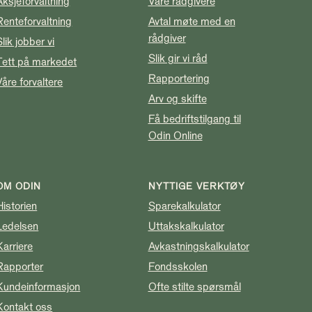
Aksjeforvaltning
Våre rådgivere
Renteforvaltning
Avtal møte med en
rådgiver
Slik jobber vi
Slik gir vi råd
Tett på markedet
Rapportering
Våre forvaltere
Arv og skifte
Få bedriftstilgang til
Odin Online
OM ODIN
NYTTIGE VERKTØY
Historien
Sparekalkulator
Ledelsen
Uttakskalkulator
Karriere
Avkastningskalkulator
Rapporter
Fondsskolen
Kundeinformasjon
Ofte stilte spørsmål
Kontakt oss