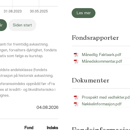
Les mer
år
Siden start
Fondsrapporter
anti for fremtidig avkastning.
ngen, forvalters dyktighet, fondets
Månedlig Faktaark.pdf
ativ som følge av kurstap.
Månedskommentar.pdf
 eldste andelsklasse (fondets
strasjon på historisk avkastning.
Dokumenter
eferanseindeks oppnådd før «Fra
 at kreditt- og likviditetsrisiko i
ignes.
Prospekt med vedtekter.pd
Nøkkelinformasjon.pdf
04.08.2026
Fond
Indeks