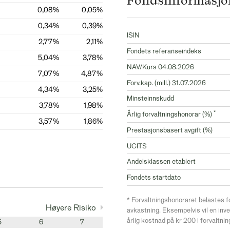
Fondsinformasjo
0,08%
0,05%
0,34%
0,39%
ISIN
2,77%
2,11%
Fondets referanseindeks
5,04%
3,78%
NAV/Kurs 04.08.2026
7,07%
4,87%
Forv.kap. (mill.) 31.07.2026
4,34%
3,25%
Minsteinnskudd
3,78%
1,98%
*
Årlig forvaltningshonorar (%)
3,57%
1,86%
Prestasjonsbasert avgift (%)
UCITS
Andelsklassen etablert
Fondets startdato
* Forvaltningshonoraret belastes f
Høyere Risiko
avkastning. Eksempelvis vil en inv
årlig kostnad på kr 200 i forvaltni
5
6
7