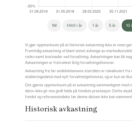
1M
Hittil i år
1 år
5 år
10 
Vi gjør oppmerksom på at historisk avkastning ikke er noen gar
Fremtidig avkastning vil blant annet avhenge av markedsutvikli
risiko samt kostnader ved forvaltning. Avkastningen kan bli neg
Avkastningen er fratrukket årlig forvaltningshonorar.
Avkastning fra før andelsklassens startdato er rekalkulert fra
etableringsdato) med nytt forvaltningshonorar, og er kun en illu
Det gjøres oppmerksom på at avkastning sammenlignet med r
dato» ikke gir noe godt bilde på fondets prestasjon. Dette skyldes
fondet og referanseindeks før denne datoen ikke kan sammenl
Historisk avkastning