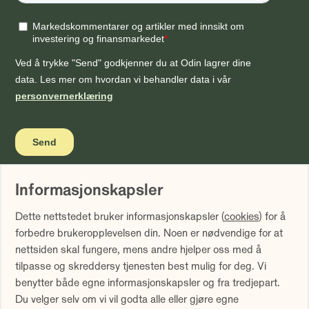
Informasjonskapsler
Vi gjør oppmerksom på at historisk avkastning ikke er noen
Dette nettstedet bruker informasjonskapsler (
cookies
) for å
garanti for fremtidig avkastning. Fremtidig avkastning vil
forbedre brukeropplevelsen din. Noen er nødvendige for at
blant annet avhenge av markedsutviklingen, forvalters
nettsiden skal fungere, mens andre hjelper oss med å
dyktighet, fondets risiko samt kostnader ved forvaltning.
tilpasse og skreddersy tjenesten best mulig for deg. Vi
Avkastningen kan bli negativ som følge av kurstap.
benytter både egne informasjonskapsler og fra tredjepart.
Avkastningen er fratrukket årlig forvaltningshonorar.
Du velger selv om vi vil godta alle eller gjøre egne