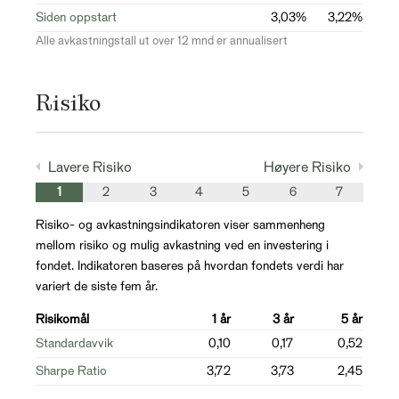
Siden oppstart
3,03%
3,22%
Alle avkastningstall ut over 12 mnd er annualisert
Risiko
Lavere Risiko
Høyere Risiko
1
2
3
4
5
6
7
Risiko- og avkastningsindikatoren viser sammenheng
mellom risiko og mulig avkastning ved en investering i
fondet. Indikatoren baseres på hvordan fondets verdi har
variert de siste fem år.
Risikomål
1 år
3 år
5 år
Standardavvik
0,10
0,17
0,52
Sharpe Ratio
3,72
3,73
2,45