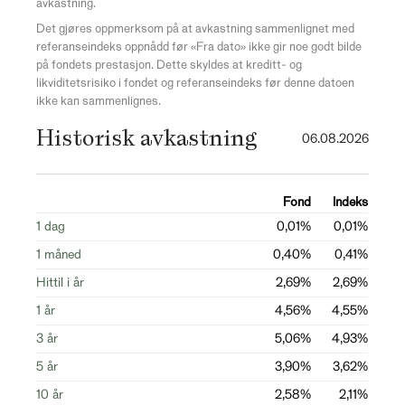
avkastning.
Det gjøres oppmerksom på at avkastning sammenlignet med
referanseindeks oppnådd før «Fra dato» ikke gir noe godt bilde
på fondets prestasjon. Dette skyldes at kreditt- og
likviditetsrisiko i fondet og referanseindeks før denne datoen
ikke kan sammenlignes.
Historisk avkastning
06.08.2026
Fond
Indeks
1 dag
0,01%
0,01%
1 måned
0,40%
0,41%
Hittil i år
2,69%
2,69%
1 år
4,56%
4,55%
3 år
5,06%
4,93%
5 år
3,90%
3,62%
10 år
2,58%
2,11%